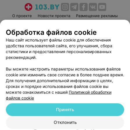
О проекте
Новости проекта
Размещение рекламы
Медицинский маркетинг
Публичный договор
Обработка файлов cookie
Пользовательское соглашение
Способы оплаты
Наш сайт использует файлы cookie для обеспечения
Вакансии
Партнеры
удобства пользователей сайта, его улучшения, сбора
Написать руководителю 103.by
статистики и предоставления персонализированных
Написать в поддержку
рекомендаций.
Персональные настройки cookie
Вы можете настроить параметры использования файлов
Обработка персональных данных
cookie или изменить свое согласие в более позднее время.
Для получения дополнительной информации о целях,
сроках и порядке использования файлов cookie вы
можете ознакомиться с нашей
Политикой обработки
файлов cookie
Принять
© 2026 ООО «Артокс Лаб», УНП 191700409
| 220012, Республика Беларусь,
г. Минск, улица Толбухина, 2, пом. 16 | help@103.by
Отклонить
Служба поддержки
+375 291212755