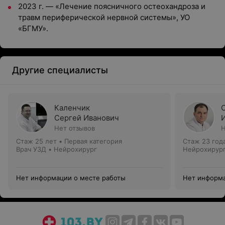
2023 г. — «Лечение поясничного остеохандроза и
травм периферической нервной системы», УО
«БГМУ».
Другие специалисты
Каленчик
Сергей Иванович
Нет отзывов
Н
Стаж 25 лет
•
Первая категория
Стаж 23 год
Врач УЗД • Нейрохирург
Нейрохирур
Нет информации о месте работы
Нет информа