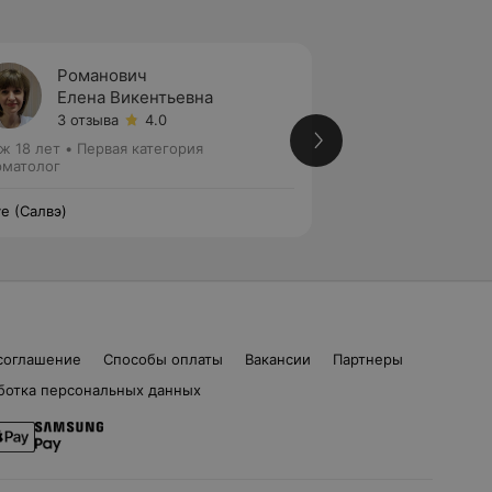
Романович
Черно
Елена Викентьевна
Викто
3 отзыва
4.0
9 отзы
ж 18 лет
•
Первая категория
Стаж 28 лет
•
Пер
матолог
Дерматолог
ve (Салвэ)
Salve (Салвэ)
соглашение
Способы оплаты
Вакансии
Партнеры
ботка персональных данных