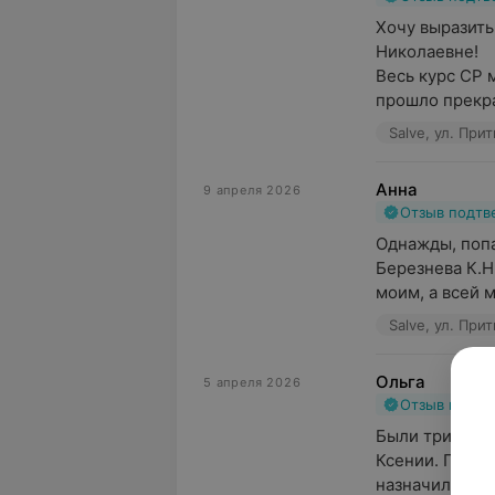
Хочу выразить
Николаевне!

Весь курс СР 
прошло прекрас
Salve, ул. При
Анна
9 апреля 2026
Отзыв подт
Однажды, попа
Березнева К.Н
моим, а всей м
Salve, ул. При
Ольга
5 апреля 2026
Отзыв подт
Были трижды с
Ксении. Прави
назначила лече