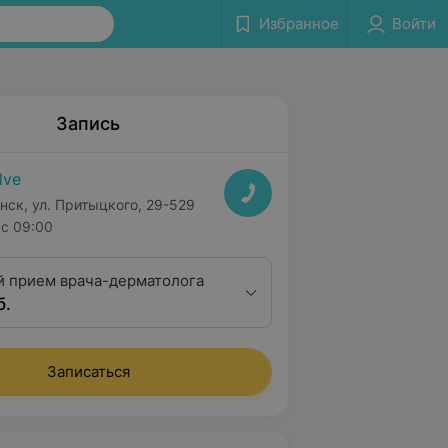
Избранное
Войти
Запись
lve
нск, ул. Притыцкого, 29-529
с 09:00
 прием врача-дерматолога
б.
Записаться