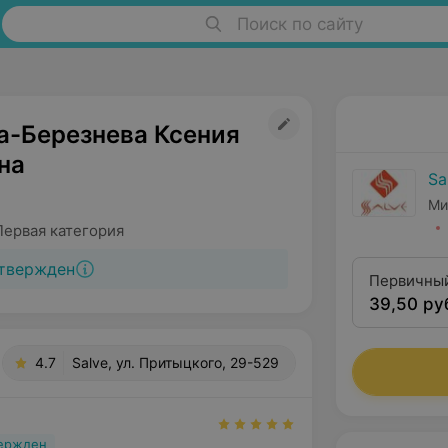
Поиск по сайту
а-Березнева Ксения
на
Sa
Ми
Первая категория
твержден
Первичный
39,50 ру
4.7
Salve, ул. Притыцкого, 29-529
вержден