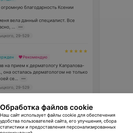
 огромную благодарность Ксении 
меня вела данный специалист. Все 
но, ...
тыцкого, 29-529
вержден
Рекомендую
в на прием к дерматологу Капралова-
., она осталась дерматологом не только 
оей се...
тыцкого, 29-529
Обработка файлов cookie
вержден
Наш сайт использует файлы cookie для обеспечения
 4х- месячным ребёнком у Капраловой 
удобства пользователей сайта, его улучшения, сбора
льно поставила диагноз и грамотно 
статистики и предоставления персонализированных
ние, всё п...
рекомендаций.