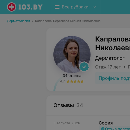
Все рубрики
Дерматология
•
Капралова-Березнева Ксения Николаевна
Капралов
Николаев
Дерматолог
Стаж 17 лет • 
34 отзыва
Профиль под
4.7
Отзывы
34
София
3 августа 2026
Отзыв подт