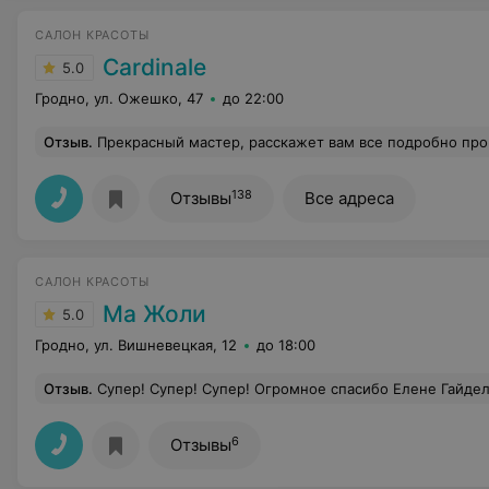
САЛОН КРАСОТЫ
Cardinale
5.0
Гродно, ул. Ожешко, 47
до 22:00
Отзыв
.
Прекрасный мастер, расскажет вам все подробно про волосы и поговорит на любую тему. Делает все аккуратно и бережно. Очень милая девушка. Я делала выход из блонда и уход,
138
Отзывы
Все адреса
САЛОН КРАСОТЫ
Ма Жоли
5.0
Гродно, ул. Вишневецкая, 12
до 18:00
Отзыв
.
Супер! Супер! Супер! Огромное спасибо Елене Гайдель. Колорист от бога. Результат превзошёл ожидания. Мастер золотые
6
Отзывы