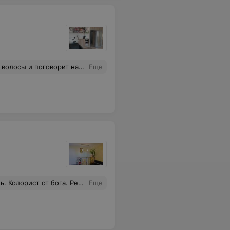
 результат шикарный. Очень советую данный салон и данного мастера????????
Еще
 ручки Внимание , понимание и воплощение. Спасибо!
Еще