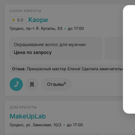
САЛОН КРАСОТЫ
Каори
5.0
Гродно, пр-т Я. Купалы, 63
до 17:00
Окрашивание волос для мужчин
Цена по запросу
Отзыв
.
Прекрасный мастер Елена! Сделала замечательную биозавивку! Осталась очень довольна результатом и кучеряшками :) Кто ищет биозавивку 
6
Отзывы
ДОМ КРАСОТЫ
MakeUpLab
Гродно, ул. Замковая, 10/2
до 17:00