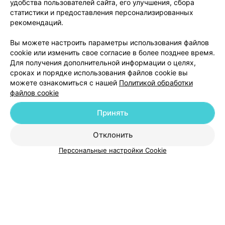
удобства пользователей сайта, его улучшения, сбора
Брест, ул. Советская, 14
до 15:00
статистики и предоставления персонализированных
рекомендаций.
Вы можете настроить параметры использования файлов
cookie или изменить свое согласие в более позднее время.
Для получения дополнительной информации о целях,
сроках и порядке использования файлов cookie вы
можете ознакомиться с нашей
Политикой обработки
файлов cookie
Добавить компанию
Принять
Добавить специалиста
Отклонить
Персональные настройки Cookie
О проекте
Новости проекта
Размещение рекламы
Медицинский маркетинг
Публичный договор
Пользовательское соглашение
Способы оплаты