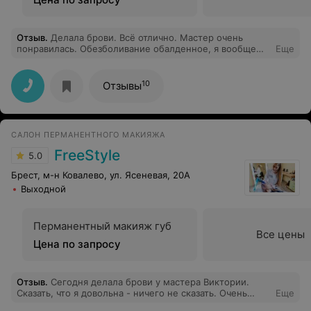
Отзыв
.
Делала брови. Всё отлично. Мастер очень
понравилась. Обезболивание обалденное, я вообще
Еще
боли не почувствовала. Через месяц пришла на контур
губ. Я думаю, что буду ходить только к этому мастеру.
10
Отзывы
САЛОН ПЕРМАНЕНТНОГО МАКИЯЖА
FreeStyle
5.0
Брест, м-н Ковалево, ул. Ясеневая, 20А
Выходной
Перманентный макияж губ
Все цены
Цена по запросу
Отзыв
.
Сегодня делала брови у мастера Виктории.
Сказать, что я довольна - ничего не сказать. Очень
Еще
понравился и мастер и работа!