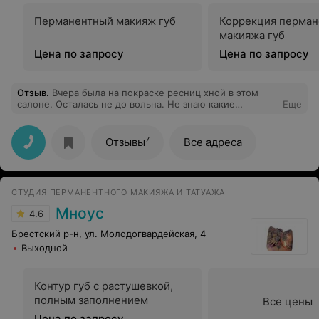
Перманентный макияж губ
Коррекция перман
макияжа губ
Цена по запросу
Цена по запросу
Отзыв
.
Вчера была на покраске ресниц хной в этом
салоне. Осталась не до вольна. Не знаю какие
Еще
материалы используются, но после нанесения начало
жечь неимоверно. Пришлось тут же смыть. Жжение
на веках было потом целый день. И мне пришлось
7
Отзывы
Все адреса
заплатить за это полную стоимость.
СТУДИЯ ПЕРМАНЕНТНОГО МАКИЯЖА И ТАТУАЖА
Мноус
4.6
Брестский р-н, ул. Молодогвардейская, 4
Выходной
Контур губ с растушевкой,
полным заполнением
Все цены
Цена по запросу