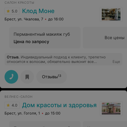
САЛОН КРАСОТЫ
Клод Моне
5.0
Брест, ул. Чкалова, 7
до 16:00
Перманентный макияж губ
Все цены
Цена по запросу
Отзыв
.
Индивидуальный подход к клиенту, трепетно
относится к волосам, обязательно выяснит все
Еще
потребности и сделает именно так как хотите.
13
Отзывы
ВЕЛНЕС-САЛОН
Дом красоты и здоровья
4.0
Брест, ул. Гоголя, 1
до 15:00