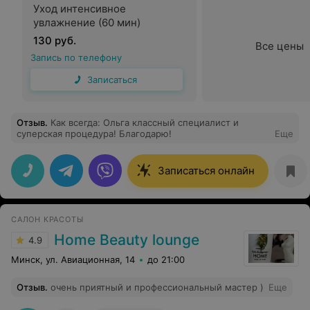
коррекцию бровей делала впервые. Результат
Уход интенсивное
порадовал. Правда, смылись через несколько дней,
увлажнение (60 мин)
вместе с тем бровисту удалось справиться с
поставленной задачей. Все Мастера - настоящие
130 руб.
профессионалы! Впечатлило, как скрупулезно, со
Все цены
знанием дела и они работают с клиентом!!! Спасибо
Запись по телефону
вам большое!
Записаться
Отзыв
.
Как всегда: Ольга классный специалист и
суперская процедура! Благодарю!
Еще
Записаться онлайн
САЛОН КРАСОТЫ
Home Beauty lounge
4.9
Минск, ул. Авиационная, 14
до 21:00
Отзыв
.
очень приятный и профессиональный мастер )
Еще