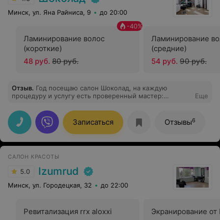
Минск, ул. Яна Райниса, 9
до 20:00
-
40
%
Ламинирование волос
Ламинирование во
(короткие)
(средние)
48 руб.
80 руб.
54 руб.
90 руб.
Отзыв
.
Год посещаю салон Шоколад, на каждую
процедуру и услугу есть проверенный мастер:
Еще
окрашивание волос только Юлия, колорист и просто
мастер, которая понимает все пожелания и делает все
очень профессионально. Огромная благодарность,
6
Записаться
Отзывы
рекомендую!
САЛОН КРАСОТЫ
Izumrud
5.0
Минск, ул. Городецкая, 32
до 22:00
Ревитализация rrx aloxxi
Экранирование от 