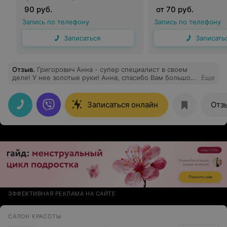
90 руб.
от 70 руб.
Запись по телефону
Запись по телефону
Записаться
Записать
Отзыв
.
Григорович Анна - супер специалист в своем
деле! У нее золотые руки! Анна, спасибо Вам большое
Еще
за такую «красивую» работу!!!
Записаться онлайн
Отз
ЭФФЕКТИВНАЯ РЕКЛАМА НА САЙТЕ
САЛОН КРАСОТЫ