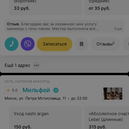
(короткие)
(средние)
33 руб.
от 35 руб.
Отзыв
.
Благодарю вас за оказанную мне услугу
маникюр с гель-лаком. Мастер выполнила все
Еще
аккуратно, идеально обработали мне кутикулу,
помогли определиться с цветом лака. Теперь я рада и
любуюсь своими красивыми ногтями.
2
Записаться
Отзывы
Ещё 1 адрес
СЕТЬ САЛОНОВ КРАСОТЫ
Мильфей
5.0
Минск, ул. Петра Мстиславца, 11
до 22:00
Уход nashi argan
«Абсолютное счаст
Lebel (длинные)
150 руб.
315 руб.