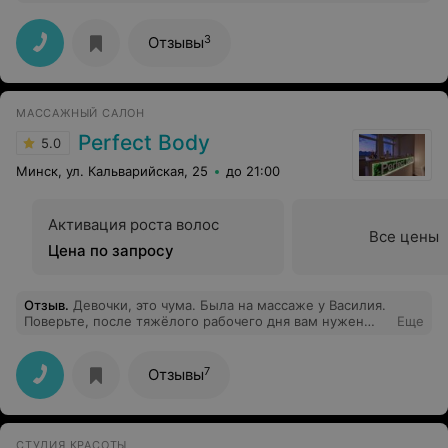
салон, так как был в том районе. В стрижке разницы
абсолютно никакой, но стоимость в 2 раза ДЕШЕВЛЕ. И
где же вы раньше были ?))) Большое спасибо мастеру
3
Отзывы
Лизе! Буду точно у вас через несколько недель.
МАССАЖНЫЙ САЛОН
Perfect Body
5.0
Минск, ул. Кальварийская, 25
до 21:00
Активация роста волос
Все цены
Цена по запросу
Отзыв
.
Девочки, это чума. Была на массаже у Василия.
Поверьте, после тяжёлого рабочего дня вам нужен
Еще
только Василий)
7
Отзывы
СТУДИЯ КРАСОТЫ