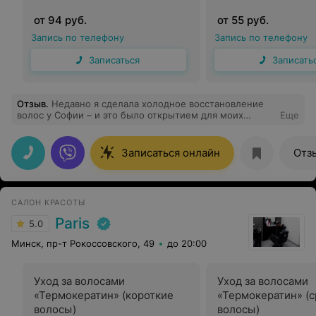
от 94 руб.
от 55 руб.
Запись по телефону
Запись по телефону
Записаться
Записать
Отзыв
.
Недавно я сделала холодное восстановление
волос у Софии – и это было открытием для моих
Еще
уставших от окрашиваний прядей! София – абсолютный
эксперт: она подробно объяснила процедуру,
подобрала средства под мой тип волос (сухие кончики
Записаться онлайн
Отз
и пористость), и весь процесс прошёл хорошо.
Результат – вау! Волосы стали шелковистыми,
блестящими. Держится эффект отлично . Атмосфера в
салоне тёплая и вдохновляющая, цена – инвестиция в
САЛОН КРАСОТЫ
красоту. София, вы спасли мои волосы! Обязательно
вернусь и всем советую: если хотите натуральное
Paris
5.0
сияние без вреда – это ваш вариант.
Минск, пр-т Рокоссовского, 49
до 20:00
Уход за волосами
Уход за волосами
«Термокератин» (короткие
«Термокератин» (
волосы)
волосы)