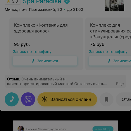
Spa Paradise
5.0
Минск, пр-т Партизанский, 20
до 21:00
Комплекс «Коктейль для
Комплекс для
здоровья волос»
стимулирования ро
«Рапунцель» (сре
волосы)
95 руб.
75 руб.
Запись по телефону
Запись по телефону
Записаться
Записать
Отзыв
.
Очень внимательный и
клиентоориентированный мастер! Осталась очень
Еще
довольна визитом и результатом.
Записаться онлайн
Отз