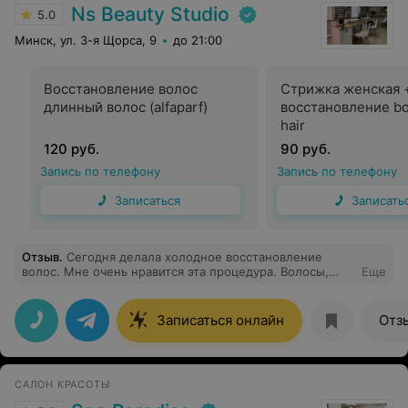
Ns Beauty Studio
5.0
Минск, ул. 3-я Щорса, 9
до 21:00
Восстановление волос
Стрижка женская 
длинный волос (alfaparf)
восстановление bot
hair
120 руб.
90 руб.
Запись по телефону
Запись по телефону
Записаться
Записать
Отзыв
.
Сегодня делала холодное восстановление
волос. Мне очень нравится эта процедура. Волосы,
Еще
мягкие, нежные, блестящие. Спасибо большое Полине
за такую красоту. Очень рада, что нашла свою фею
Записаться онлайн
Отз
САЛОН КРАСОТЫ