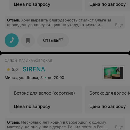
преданность своему делу, за внимание к деталям и
Цена по запросу
Цена по запросу
искреннюю заботу о каждом клиенте. Настоящий
профессионал и супер-мастер, которого я никогда не
променяю!
Отзыв
.
Хочу выразить благодарность стилист Ольге за
проведенную консультацию по уходу, стрижке и
Еще
выбору цвета волос. Я получила массу полезной
информации, узнала как правильно ухаживать за
волосами, какой стиль подходит мне и какой оттенок
82
Отзывы
цвета отлично подойдет к моему цветотипу. Ольга
была очень внимательна и профессиональна, она
учитывала мои индивидуальные особенности и
пожелания. Результат консультации меня приятно
САЛОН-ПАРИКМАХЕРСКАЯ
удивил, я получила новые идеи для обновления своего
образа. С уверенностью могу сказать, что это было
SIRENA
5.0
идеальное решение для меня. Теперь я знаю, как по-
новому подойти к уходу за волосами и как изменить
Минск, ул. Щорса, 3
до 20:00
свой образ с помощью правильно подобранного цвета
и стрижки. Спасибо большое за профессионализм и
индивидуальный подход! Я обязательно буду
Ботокс для волос (короткие)
Ботокс для волос 
рекомендовать этого стилиста своим друзьям и
знакомым.
Цена по запросу
Цена по запросу
Отзыв
.
Несколько лет ходил в барбершоп к одному
мастеру, но она ушла в декрет. Решил пойти в Ваш
Еще