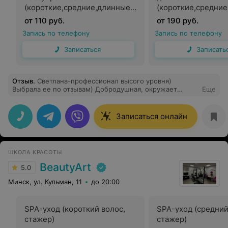
(короткие,средние,длинные
(короткие,средни
волосы)
волосы)
от 110 руб.
от 190 руб.
Запись по телефону
Запись по телефону
Записаться
Записать
Отзыв
.
Светлана-профессионал высого уровня)
Выбрала ее по отзывам) Добродушная, окружает
Еще
позитивной атмосферой с первой минуты прибывания
в салоне. Замечательный результат: делала
мелирование и стрижку) Очень качественное
Записаться онлайн
исполнение) Нстоящий релакс) Всем советую!
Спасибо большое!
ШКОЛА КРАСОТЫ
BeautyArt
5.0
Минск, ул. Кульман, 11
до 20:00
SPA-уход (короткий волос,
SPA-уход (средний
стажер)
стажер)