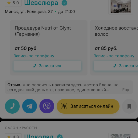
Шевелюра
5.0
Минск, ул. Кольцова, 37
до 21:00
Процедура Nutri от Glynt
Холодное восстан
(Германия)
волос
от 50 руб.
от 85 руб.
Запись по телефону
Запись по телефону
Записаться
Записать
Отзыв
.
мне оооочень нравится здесь мастер Елена. на
сегодняшний день это, наверное, единственный
Еще
мастер, который точно понял что я хочу и какую
стрижку! мастер на все 100 и просто приятный
человек. если попадете к ней-уверена, что не
Записаться онлайн
пожалеете
САЛОН КРАСОТЫ
Шоколад
4.3