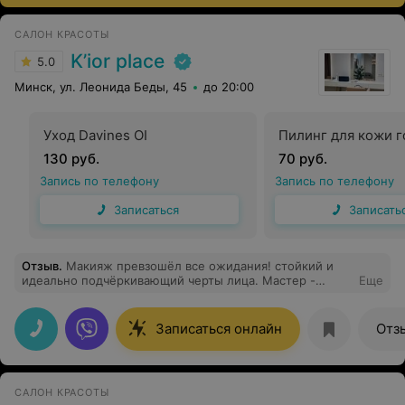
САЛОН КРАСОТЫ
K’ior place
5.0
Минск, ул. Леонида Беды, 45
до 20:00
Уход Davines OI
Пилинг для кожи 
130 руб.
70 руб.
Запись по телефону
Запись по телефону
Записаться
Записать
Отзыв
.
Макияж превзошёл все ожидания! стойкий и
идеально подчёркивающий черты лица. Мастер -
Еще
настоящий профессионал! внимательная, чуткая и с
безупречным вкусом.
Записаться онлайн
Отз
САЛОН КРАСОТЫ