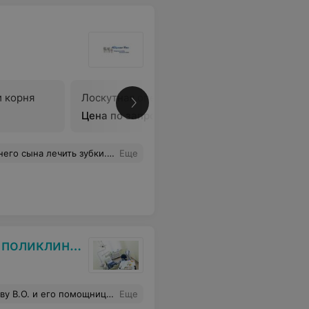
 корня
Лоскутная операция
В
Цена по запросу
врача веселый и говорит, что придет еще.
Еще
линика № 2
то очень важно для человека, входящего в кабинет врача на трясущихся от страха ногах.
Еще