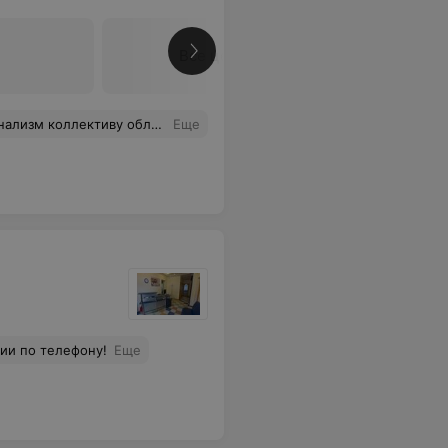
Все цены
ским отделением №1 Толпыго А.С. Здоровья Вам и терпения! Новых творческих успехов в освоении современных медицинских технологий!
Еще
ии по телефону!
Еще