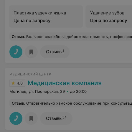
Пластика уздечки языка
Удаление зубов
Цена по запросу
Цена по запросу
Отзыв
.
Большое спасибо за доброжелательность, профессионализм коллективу областной стоматологической поликлиники г. Могилёва во главе с Ковалевской Аллой Васильевной, а также моим лечащим врачам: врачу-стоматологу-терапевту Прудниченко О.П. и врачу-стоматологу-ортопеду Ильюшкину С.В., зав. лечебно-ортопедиче
1
Отзывы
МЕДИЦИНСКИЙ ЦЕНТР
Медицинская компания
4.0
Могилев, ул. Пионерская, 29
до 20:00
Отзыв
.
Отвратительно хамское обслуживание при консультац
54
Отзывы