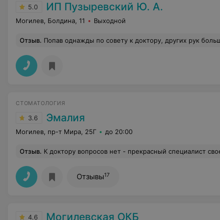
ИП Пузыревский Ю. А.
5.0
Могилев, Болдина, 11
Выходной
Отзыв
.
Попав однажды по совету к доктору, других рук больше не приемлю.
СТОМАТОЛОГИЯ
Эмалия
3.6
Могилев, пр-т Мира, 25Г
до 20:00
Отзыв
.
К доктору вопросов нет - прекрасный специалист своего дела, была у него два раза и, к сожалению, сегодня в последний, потому что административный персонал в клинике это просто кошмар. Сначала не могла никак дозвониться в клинику, поэтому пошла туда лично записаться. Когда записывалась, подхожу к девушке, прошу записать меня на удаление зуба, она смотрит когда может назначить запись, тут звонок , она отвечает и начинает запись другого пациента, который позвонил. Это разве нормально? Была на приемах у врачей и все разы что была - каждый раз принимали позже назначенного времени, ну это еще ладно. Сегодня я прихожу ровно в назначенное мне время приема- 11:00. В 11:07 зовут в кабинет другую дев
17
Отзывы
Могилевская ОКБ
4.6