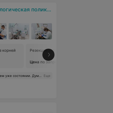
ческая поликлиника
з корней
Резекция верхушки корня
Удаление
Цена по запросу
Цена по 
урга. Я был не прав. Абсолютно никаких болевых ощущений. Большое спасибо!
Еще