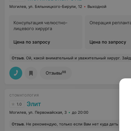
Могилев, ул. Бялыницкого-Бирули, 12
Выходной
Консультация челюстно-
Операция реплант
лицевого хирурга
Цена по запросу
Цена по запросу
Отзыв
.
Ой, какой внимательный и уважительный хирург. Зайдёт в палату, поинтересуется " Ну как вы, девочки мои?", а некоторым девочкам уже далеко за 50)). И "девочки" вслед: - "Ой, какой хороший доктор". И выслушает и прооперирует и полечит. У него всё без страх
98
Отзывы
СТОМАТОЛОГИЯ
Элит
1.0
Могилев, ул. Первомайская, 3
до 20:00
Отзыв
.
Не рекомендую, только если Вам нет куда деть деньги. При первом посещении врач озвучила цену на лечение зуба, а вернее замену пломбы меня цена устроила. В результате работа обошлась в три раза дороже. Меня просто обманули, а первоначальную цену как сказала врач г