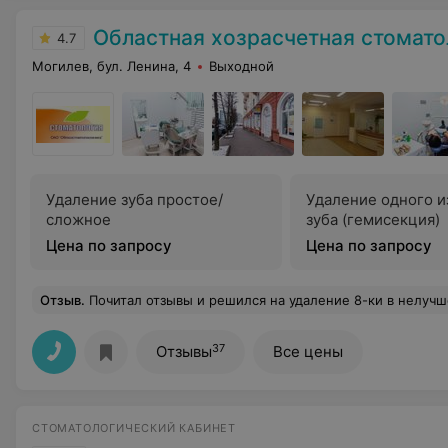
Областная хозрасчетная стоматологи
4.7
Могилев, бул. Ленина, 4
Выходной
Удаление зуба простое/
Удаление одного и
сложное
зуба (гемисекция)
Цена по запросу
Цена по запросу
Отзыв
.
Почитал отзывы и решился на удаление 8-ки в нелучшем уже состоянии. Думал, что люди на радостях после избавления от мучивших зубов немного приукрашивают возможности хир
37
Отзывы
Все цены
СТОМАТОЛОГИЧЕСКИЙ КАБИНЕТ