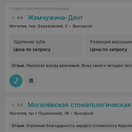
СТОМАТОЛОГИЧЕСКАЯ КЛИНИКА
Жемчужина-Дент
4.6
Могилев, пер. Березовский, 5
Выходной
Удаление зуба
Резекция верхушки
Цена по запросу
Цена по запросу
Отзыв
.
Персонал всегда вежливый. Вожу своего четырех летнего сына лечить зубки. Малыш выходит от 
Могилёвская стоматологическая полик
3.5
Могилев, пр-т Пушкинский, 36
Выходной
Отзыв
.
Огромная благодарность хирургу-стоматологу Королеву В.О. и его помощнице. Хирургическое вмешательство было проведено быстро и безболезненно. Спасибо и за чуткое отношение и моральную поддержку, ч