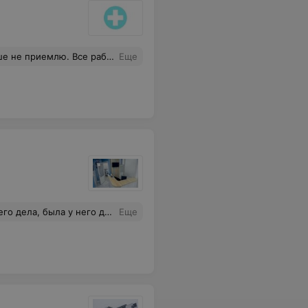
 Все работы делает идеально.
Еще
ушку. В 11:15 зовут опять другую девушку. Я подхожу к девушке, которая была на ресепшене и спрашиваю почему мне назначено на 11, а передо мной уже два человека приняли, а не меня. Девушка мне отвечает недовольным тоном, что у врача была сложная операция и вас сейчас примут. Ни извинений, ничего.
Еще