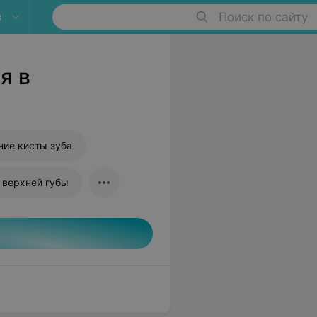
в
Поиск по сайту
я в
ние кисты зуба
 верхней губы