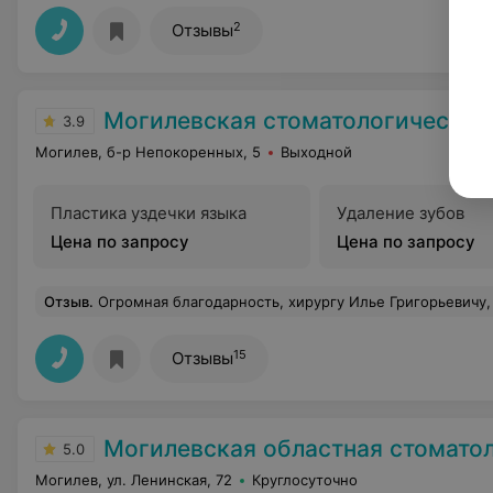
2
Отзывы
Могилевская стоматологическая п
3.9
Могилев, б-р Непокоренных, 5
Выходной
Пластика уздечки языка
Удаление зубов
Цена по запросу
Цена по запросу
Отзыв
.
Огромная благодарность, хирургу Илье Григорьевичу, сегодня удалил сложный зуб, высокий профессионализм, внимательное отношение, огромное спасибо медсестре
15
Отзывы
Могилевская областная стоматологическая
5.0
Могилев, ул. Ленинская, 72
Круглосуточно