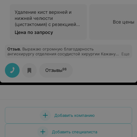
Удаление кист верхней и
нижней челюсти
Все цены
(цистэктомия) с резекцией
верхушки корня зуба
Цена по запросу
Отзыв
.
Выражаю огромную благодарность
ангиохирургу отделения сосудистой хирургии Кажану
Еще
Евгению Валерьевичу за профессионально
проведенную ЭВЛК. Хирург от Бога! Успехов Вам в
работе и новых достижений!
98
Отзывы
Добавить компанию
Добавить специалиста