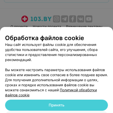
О проекте
Новости проекта
Размещение рекламы
Медицинский маркетинг
Публичный договор
Обработка файлов cookie
Пользовательское соглашение
Способы оплаты
Наш сайт использует файлы cookie для обеспечения
Вакансии
Партнеры
удобства пользователей сайта, его улучшения, сбора
статистики и предоставления персонализированных
Написать руководителю 103.by
рекомендаций.
Написать в поддержку
Персональные настройки cookie
Вы можете настроить параметры использования файлов
cookie или изменить свое согласие в более позднее время.
Обработка персональных данных
Для получения дополнительной информации о целях,
сроках и порядке использования файлов cookie вы
можете ознакомиться с нашей
Политикой обработки
файлов cookie
Принять
© 2026 ООО «Артокс Лаб», УНП 191700409
| 220012, Республика Беларусь,