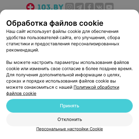
О проекте
Новости проекта
Размещение рекламы
Обработка файлов cookie
Медицинский маркетинг
Публичный договор
Наш сайт использует файлы cookie для обеспечения
Пользовательское соглашение
Способы оплаты
удобства пользователей сайта, его улучшения, сбора
Вакансии
Партнеры
статистики и предоставления персонализированных
рекомендаций.
Написать руководителю 103.by
Написать в поддержку
Вы можете настроить параметры использования файлов
cookie или изменить свое согласие в более позднее время.
Персональные настройки cookie
Для получения дополнительной информации о целях,
Обработка персональных данных
сроках и порядке использования файлов cookie вы
можете ознакомиться с нашей
Политикой обработки
файлов cookie
Принять
Отклонить
© 2026 ООО «Артокс Лаб», УНП 191700409
| 220012, Республика Беларусь,
г. Минск, улица Толбухина, 2, пом. 16 | help@103.by
Персональные настройки Cookie
Служба поддержки
+375 291212755