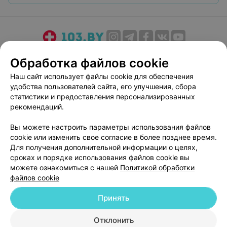
О проекте
Новости проекта
Размещение рекламы
Обработка файлов cookie
Медицинский маркетинг
Публичный договор
Наш сайт использует файлы cookie для обеспечения
Пользовательское соглашение
Способы оплаты
удобства пользователей сайта, его улучшения, сбора
Вакансии
Партнеры
статистики и предоставления персонализированных
рекомендаций.
Написать руководителю 103.by
Написать в поддержку
Вы можете настроить параметры использования файлов
cookie или изменить свое согласие в более позднее время.
Персональные настройки cookie
Для получения дополнительной информации о целях,
Обработка персональных данных
сроках и порядке использования файлов cookie вы
можете ознакомиться с нашей
Политикой обработки
файлов cookie
Принять
Отклонить
© 2026 ООО «Артокс Лаб», УНП 191700409
| 220012, Республика Беларусь,