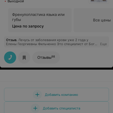
Выходной
Френулопластика языка или
губы
Все цены
Цена по запросу
Отзыв
.
Лечусь от заболевания крови уже 2 года у
Елены Георгиевны Фильченко Это специалист от Бога,
Еще
когда попал на первый прием, сразу по анализу
выставила диагноз, назначила правильный протокол,
очень внимательна к пациентам, бескорыстна.
98
Отзывы
Спасибо от души, здоровья и блага!
Добавить компанию
Добавить специалиста