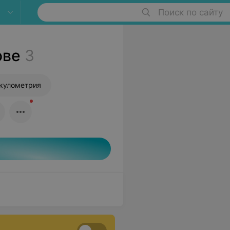
Поиск по сайту
ове
3
кулометрия