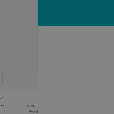
нг
сии
© 2026 ООО «Артокс Лаб», УНП 191700409
| 220012,
Республика Беларусь, г. Минск, улица Толбухина, 2,