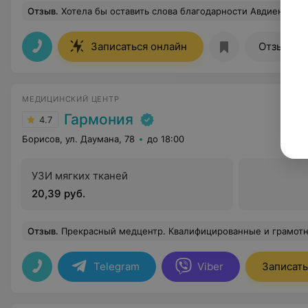
Отзыв
.
Хотела бы оставить слова благодарности Авдиенок Ольге Борисовне! Проходила фгдс впервые в жизни,очень переживала,но все страхи были напрасны,так как, благодаря золотым рукам Ольги Борисовны,все прошло замечательно! Ольга Борис
18
Записаться онлайн
Отзывы
МЕДИЦИНСКИЙ ЦЕНТР
Гармония
4.7
Борисов, ул. Даумана, 78
до 18:00
УЗИ мягких тканей
20,39 руб.
Отзыв
.
Прекрасный медцентр. Квалифицированные и грамотные специалисты, которые всегда ответственно относятся к своей работе. Медпе
Telegram
Viber
Записать