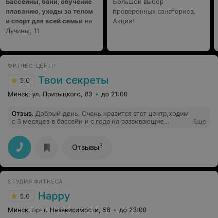
Бассейны, бани, обучение
Большой выбор
плаванию, уходы за телом
проверенных санаториев.
и спорт для всей семьи
на
Акции!
Лучины, 11
ФИТНЕС-ЦЕНТР
Твои секреты
5.0
Минск, ул. Притыцкого, 83
до 21:00
Отзыв
.
Добрый день. Очень нравится этот центр,ходим
с 3 месяцев в бассейн и с года на развивающие
Еще
занятия. В бассейн пошли,потому что были некоторые
проблемы, связанные с тонусом рук ребенка, а так же
для общего физического развития дочки. С самого
3
Отзывы
начала и до сих пор занимаемся с тренером Татьяной
Римшей. В результате регулярных занятий тонус в
ручках у ребенка пропал, она гармонично развивается
и даже пошла раньше своих многих сверстников (в 8,5
СТУДИЯ ФИТНЕСА
месяцев). Татьяна замечательный, профессиональный
тренер, который знает подход к детям и знает как
Happy
5.0
добиться желаемого результата. Дочке уже два года,
мы посещаем занятия и, будем и дальше продолжать
Минск, пр-т. Независимости, 58
до 23:00
сюда ходить. будем дальше ходить именно к этому