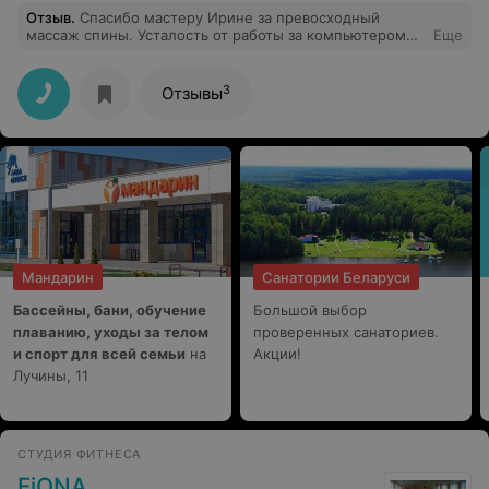
Отзыв
.
Спасибо мастеру Ирине за превосходный
массаж спины. Усталость от работы за компьютером
Еще
прошла мгновенно. Очень приятная атмосфера в СПА!
3
Отзывы
Мандарин
Санатории Беларуси
Бассейны, бани, обучение
Большой выбор
плаванию, уходы за телом
проверенных санаториев.
и спорт для всей семьи
на
Акции!
Лучины, 11
СТУДИЯ ФИТНЕСА
FiONA