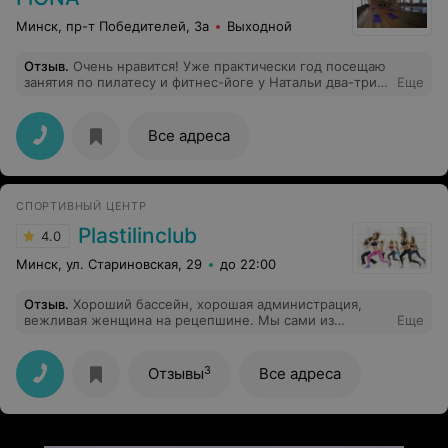
Минск, пр-т Победителей, 3a
Выходной
Отзыв
.
Очень нравится! Уже практически год посещаю
занятия по пилатесу и фитнес-йоге у Натальи два-три
Еще
раза в неделю в зале расположенном в сш №155 (пр-т.
Газеты Правда, 52). Очень грамотный инструктор.
Результаты тренировок радуют. Особенно рекомендую
Все адреса
эти виды фитнеса тем, у кого небольшие проблемы с
суставами (сама такая).
СПОРТИВНЫЙ ЦЕНТР
Plastilinclub
4.0
Минск, ул. Стариновская, 29
до 22:00
Отзыв
.
Хороший бассейн, хорошая администрация,
вежливая женщина на рецепшине. Мы сами из
Еще
Москвы, много где бываем и можем сказать с
уверенностью, что замечательное место! Были с
дочкой 3г. Пока в Минске, будем ходить!
3
Отзывы
Все адреса