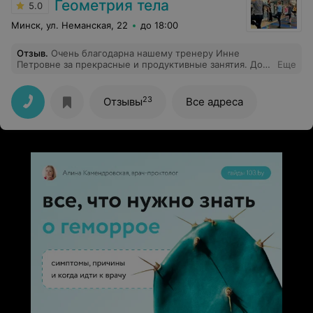
Геометрия тела
5.0
Минск, ул. Неманская, 22
до 18:00
Отзыв
.
Очень благодарна нашему тренеру Инне
Петровне за прекрасные и продуктивные занятия. Дочь
Еще
занимается с сентября 2024 года на Неманской 22. За
это время очень заметна стала разница. Упражнения
направлены именно на проблемные вопросы ребенка,
23
Отзывы
Все адреса
несмотря даже на то, что занятия групповые. Ребенок
делает упражнения на те группы мышц которые
нужно именно ему проработать ( если есть опять же
нюансы ). Занятия стоящие очень!!!!