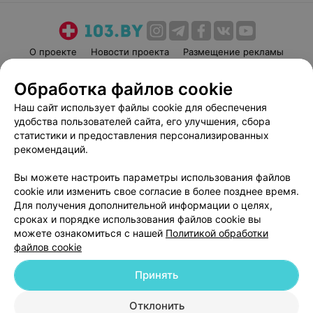
О проекте
Новости проекта
Размещение рекламы
Медицинский маркетинг
Публичный договор
Обработка файлов cookie
Пользовательское соглашение
Способы оплаты
Наш сайт использует файлы cookie для обеспечения
Вакансии
Партнеры
удобства пользователей сайта, его улучшения, сбора
Написать руководителю 103.by
статистики и предоставления персонализированных
рекомендаций.
Написать в поддержку
Персональные настройки cookie
Вы можете настроить параметры использования файлов
Обработка персональных данных
cookie или изменить свое согласие в более позднее время.
Для получения дополнительной информации о целях,
сроках и порядке использования файлов cookie вы
можете ознакомиться с нашей
Политикой обработки
файлов cookie
Принять
© 2026 ООО «Артокс Лаб», УНП 191700409
| 220012, Республика Беларусь,
г. Минск, улица Толбухина, 2, пом. 16 | help@103.by
Отклонить