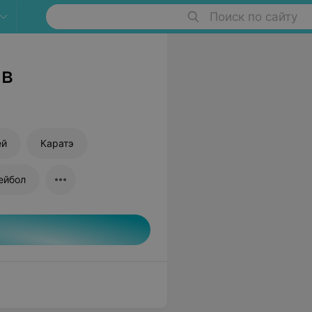
Поиск по сайту
 в
ей
Каратэ
ейбол