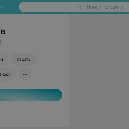
Поиск по сайту
 в
9
ей
Каратэ
ейбол