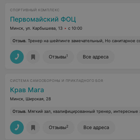
СПОРТИВНЫЙ КОМПЛЕКС
Первомайский ФОЦ
Минск, ул. Карбышева, 13
с 10:00
Отзыв
.
Тренер на шейпинге замечательный, Но санитарное состо
1
Отзывы
Все адреса
СИСТЕМА САМООБОРОНЫ И ПРИКЛАДНОГО БОЯ
Крав Мага
Минск, Широкая, 28
Отзыв
.
Мягкий зал, квалифицированный тренер, интересные занятия, весь спектр приемов самообороны. Возраст не помеха, адекватные нагрузки, отличное самочувствие после тренировки. Уютный компл
2
Отзывы
Все адреса