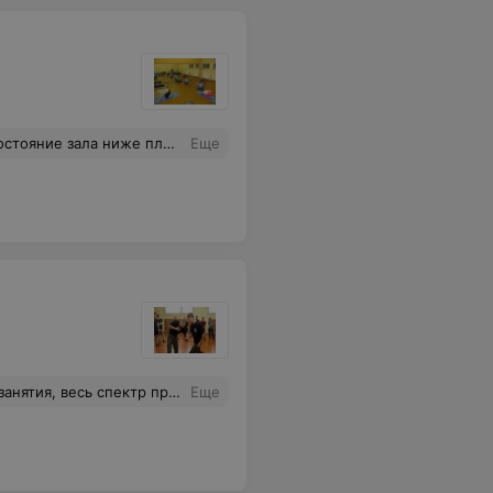
яние зала ниже плинтуса
Еще
екс с кафе, местами для отдыха, возможно заказ сауны по предварительной записи.
Еще