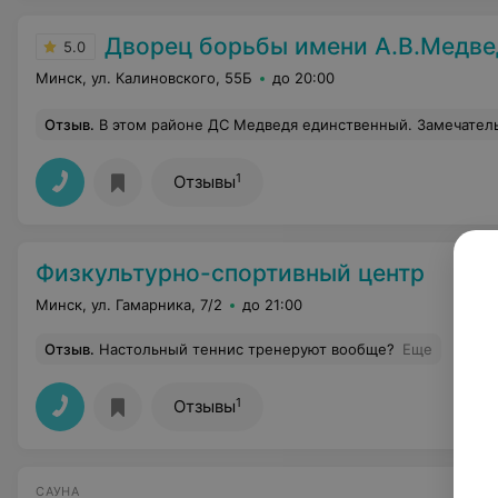
Дворец борьбы имени А.В.Медве
5.0
Минск, ул. Калиновского, 55Б
до 20:00
Отзыв
.
В этом районе ДС Медведя единственный. Замечательно, что в нем есть зал фитнеса и в нем проводятся занятия пилатесом, аэробикой и бодифлексом для всех желающих. Занятия ведет уникальный тренер с высшим образованием Ольга Давидовская, которая не только профессионально ведет занятия, но и благодаря подготовке психолога, создает в зале дружескую обстановку при которой легко заниматься совсем нелегким з
1
Отзывы
Физкультурно-спортивный центр
Минск, ул. Гамарника, 7/2
до 21:00
Отзыв
.
Настольный теннис тренеруют вообще?
Еще
1
Отзывы
САУНА