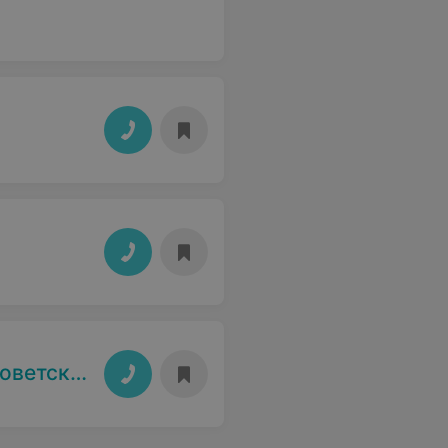
 района)