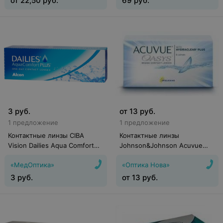
от
22,50
руб.
69
руб.
3
руб.
от
13
руб.
1 предложение
1 предложение
Контактные линзы CIBA
Контактные линзы
Vision Dailies Aqua Comfort
Johnson&Johnson Acuvue
Plus
Oasys with Hydraclear Plus (6
«МедОптика»
«Оптика Нова»
линз)
3
руб.
от
13
руб.