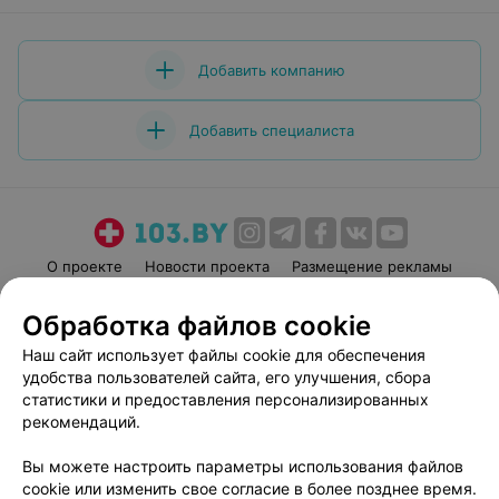
Добавить компанию
Добавить специалиста
О проекте
Новости проекта
Размещение рекламы
Медицинский маркетинг
Публичный договор
Обработка файлов cookie
Пользовательское соглашение
Способы оплаты
Наш сайт использует файлы cookie для обеспечения
Вакансии
Партнеры
удобства пользователей сайта, его улучшения, сбора
Написать руководителю 103.by
статистики и предоставления персонализированных
рекомендаций.
Написать в поддержку
Персональные настройки cookie
Вы можете настроить параметры использования файлов
Обработка персональных данных
cookie или изменить свое согласие в более позднее время.