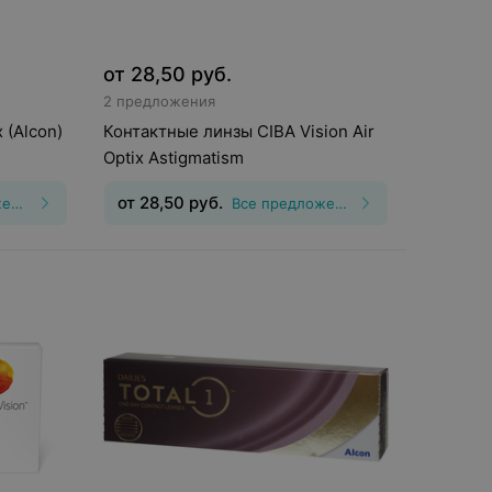
от
28,50
руб.
2 предложения
 (Alcon)
Контактные линзы CIBA Vision Air
Optix Astigmatism
от
28,50
руб.
Все предложения
Все предложения
шения
:
30
Тип линз
:
Торические
(астигматические)
Срок ношения
:
30
дней
Оптическая сила
:
Шаг 0,5