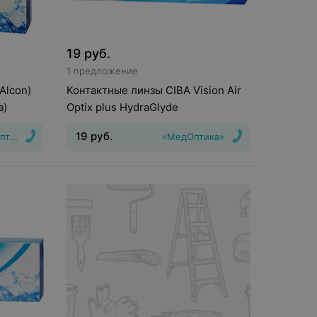
19
руб.
1 предложение
Alcon)
Контактные линзы CIBA Vision Air
з)
Optix plus HydraGlyde
19
руб.
птика»
«МедОптика»
шения
:
1
Тип линз
:
Непрерывного
ношения
Срок ношения
:
30 дней