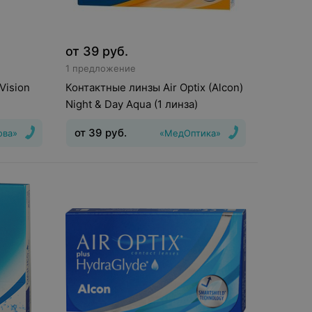
от
39
руб.
1 предложение
Vision
Контактные линзы Air Optix (Alcon)
Night & Day Aqua (1 линза)
от
39
руб.
ова»
«МедОптика»
Тип линз
:
Дневные
Срок ношения
:
30
ения
:
30
дней
,5