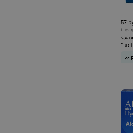
57
р
1 пре
Конта
Plus 
57
Тип л
дней