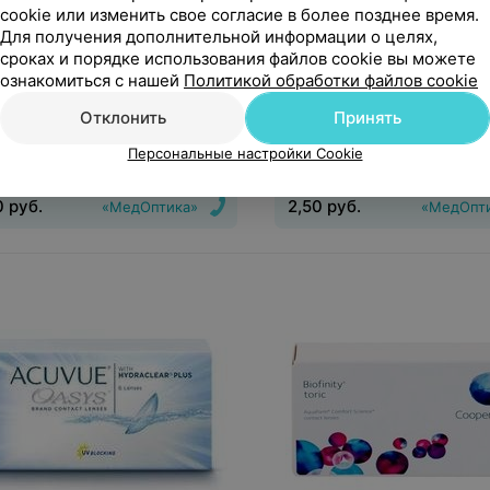
cookie или изменить свое согласие в более позднее время.
Для получения дополнительной информации о целях,
сроках и порядке использования файлов cookie вы можете
руб.
2,50
руб.
ознакомиться с нашей
Политикой обработки файлов cookie
дложение
1 предложение
Отклонить
Принять
ктные линзы CIBA Vision
Контактные линзы Bausch
Персональные настройки Cookie
s Total 1
Biotrue ONEday
0
руб.
2,50
руб.
«МедОптика»
«МедОпт
инз
:
Дневные
Срок ношения
:
1
Тип линз
:
Дневные
Срок но
Оптическая сила
:
Шаг 0,25, Шаг
день