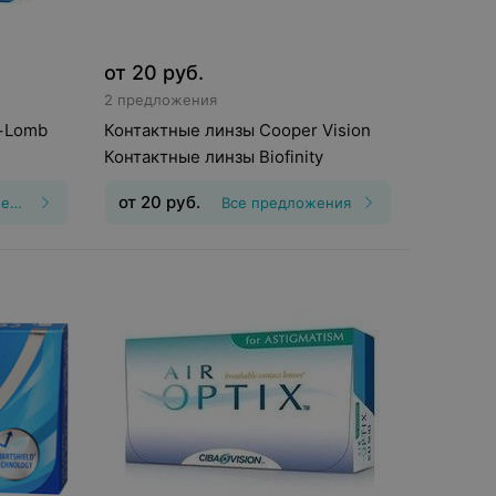
от
20
руб.
2 предложения
+Lomb
Контактные линзы Cooper Vision
Контактные линзы Biofinity
от
20
руб.
Все предложения
Все предложения
шения
:
3
Тип линз
:
Непрерывного ношения,
 0,25,
Дневные
Срок ношения
:
30
дней
Оптическая сила
:
Шаг 0,25