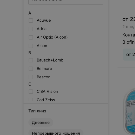
A
от
2
Acuvue
2 пре
Adria
Конта
Air Optix (Alcon)
Biofin
Alcon
B
от
2
Bausch+Lomb
Belmore
Тип л
Bescon
дней
0,5
C
CIBA Vision
Carl Zeiss
Clearlab
Тип линз
Cooper Vision
Дневные
D
Dailies (Alcon)
Непрерывного ношения