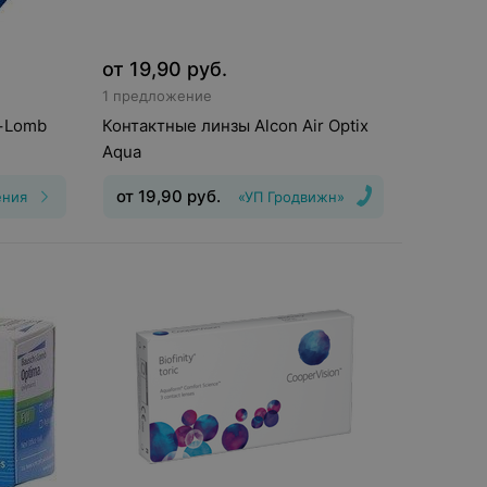
от
19,90
руб.
1 предложение
+Lomb
Контактные линзы Alcon Air Optix
Aqua
от
19,90
руб.
ения
«УП Гродвижн»
Тип линз
:
Непрерывного
ношения
Срок ношения
:
30
,25, Шаг
дней
Оптическая сила
:
Шаг 0,5, Шаг
0,25