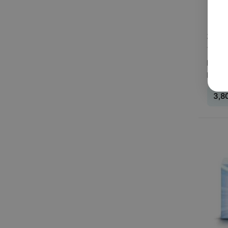
3,80
1 пре
Конта
Dailie
3,8
Тип л
день
0,5