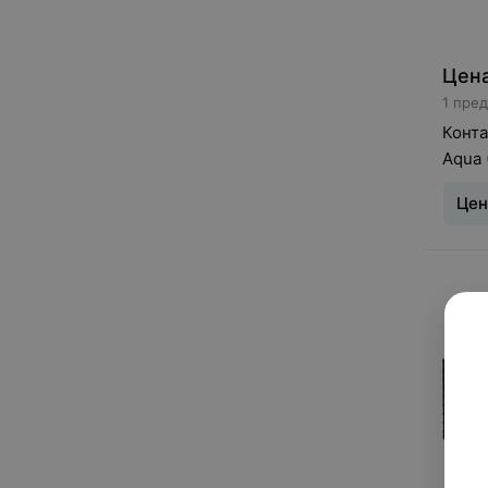
Цена
1 пре
Конта
Aqua 
Цен
Тип л
дней