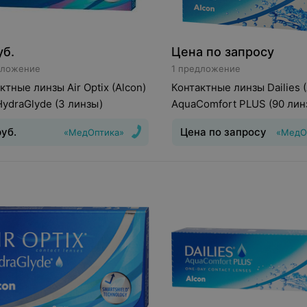
уб.
Цена по запросу
дложение
1 предложение
ктные линзы Air Optix (Alcon)
Контактные линзы Dailies (
HydraGlyde (3 линзы)
AquaComfort PLUS (90 лин
руб.
Цена по запросу
«МедОптика»
«МедО
инз
:
Дневные
Срок ношения
:
30
Тип линз
:
Дневные
Срок но
день