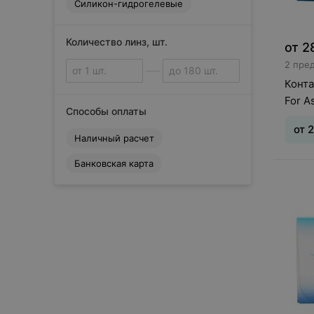
Силикон-гидрогелевые
O
OKVision
S
Количество линз, шт.
от
2
Sauflon
2 пре
Svetlinz
Конта
V
For A
Способы оплаты
VizoTeque
К
от
2
Наличный расчет
Конкор
О
Банковская карта
Тип л
Офтальмикс
(асти
дней
Сбросить