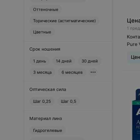
Dreamcon
Оттеночные
E
EOS
Цена
Торические (астигматические)
1 пре
EyeMed Technologies
Цветные
G
Конт
Gelflex
Pure 
Срок ношения
H
Цен
Horien
1 день
14 дней
30 дней
I
3 месяца
6 месяцев
Interojo
J
Johnson&Johnson
Оптическая сила
M
Шаг 0,25
Шаг 0,5
Maxima
Maxima Optics
Материал линз
Menicon
N
Гидрогелевые
Neo Vision