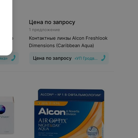
Цена по запросу
1 предложение
+Lomb
Контактные линзы Alcon Freshlook
Dimensions (Caribbean Aqua)
Цена по запросу
ика»
«УП Гродвижн»
шения
:
1
Тип линз
:
Цветные
Срок ношения
:
30
дней
Оптическая сила
:
Шаг 0,5