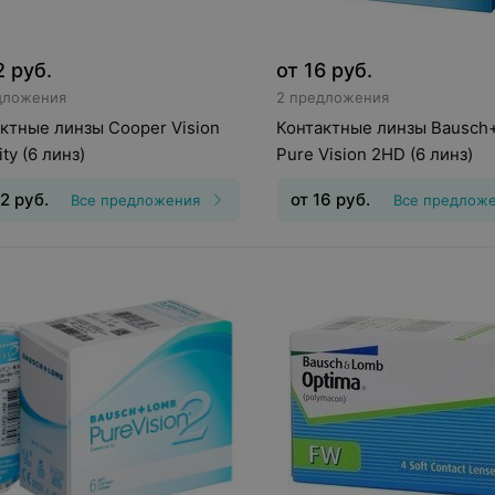
2
руб.
от
16
руб.
дложения
2 предложения
ктные линзы Cooper Vision
Контактные линзы Bausch
ity (6 линз)
Pure Vision 2HD (6 линз)
2
руб.
от
16
руб.
Все предложения
Все предлож
инз
:
Дневные
Срок ношения
:
30
Тип линз
:
Непрерывного
Оптическая сила
:
Шаг 0,25, Шаг
ношения
Срок ношения
:
30
дней
Оптическая сила
:
Шаг 0
0,5