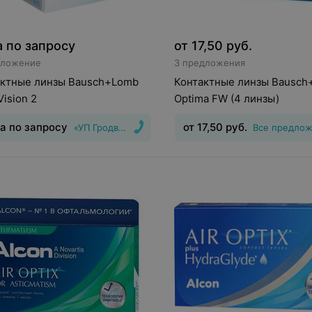
 по запросу
от
17,50
руб.
дложение
3 предложения
актные линзы Bausch+Lomb
Контактные линзы Bausch
Vision 2
Optima FW (4 линзы)
а по запросу
от
17,50
руб.
«УП Гродвижн»
Тип линз
:
Дневные
Срок но
месяца
Оптическая сила
:
Шаг
Шаг 0,5