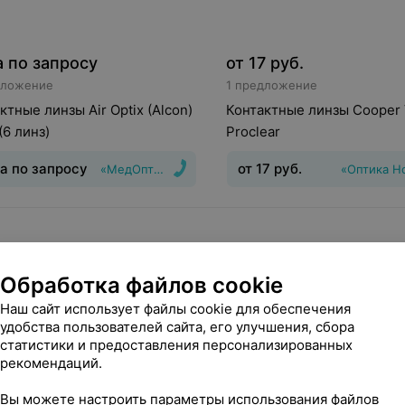
 по запросу
от
17
руб.
дложение
1 предложение
ктные линзы Air Optix (Alcon)
Контактные линзы Cooper 
(6 линз)
Proclear
а по запросу
от
17
руб.
«МедОптика»
«Оптика Н
инз
:
Дневные
Срок ношения
:
30
Тип линз
:
Дневные
Срок но
дней
Обработка файлов cookie
Наш сайт использует файлы cookie для обеспечения
удобства пользователей сайта, его улучшения, сбора
статистики и предоставления персонализированных
рекомендаций.
Вы можете настроить параметры использования файлов