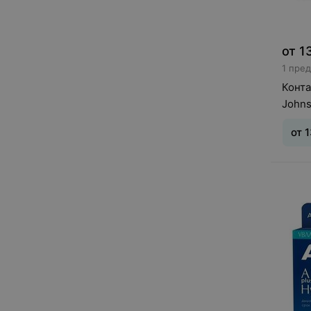
от
1
1 пре
Конт
John
with 
от
1
Тип л
ношен
дней
0,25