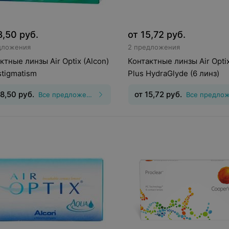
8,50
руб.
от
15,72
руб.
дложения
2 предложения
ктные линзы Air Optix (Alcon)
Контактные линзы Air Optix
stigmatism
Plus HydraGlyde (6 линз)
8,50
руб.
от
15,72
руб.
Все предложения
инз
:
Торические
Тип линз
:
Дневные
Срок но
гматические)
Срок ношения
:
30
дней
Оптическая сила
:
Шаг 0,25