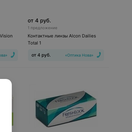
от
4
руб.
1 предложение
Vision
Контактные линзы Alcon Dailies
Total 1
от
4
руб.
ова»
«Оптика Нова»
шения
:
30
Тип линз
:
Дневные
Срок ношения
:
1
день
Оптическая сила
:
Шаг 0,25, Шаг
0,5