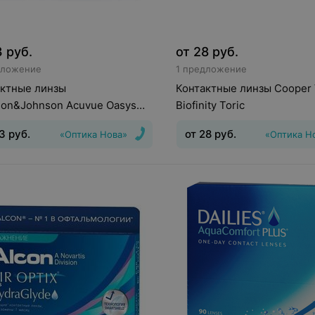
3
руб.
от
28
руб.
дложение
1 предложение
актные линзы
Контактные линзы Cooper 
son&Johnson Acuvue Oasys
Biofinity Toric
Hydraclear Plus (6 линз)
3
руб.
от
28
руб.
«Оптика Нова»
«Оптика Н
инз
:
Непрерывного
Тип линз
:
Торические
ия
Срок ношения
:
14
(астигматические)
Срок нош
Оптическая сила
:
Шаг 0,5, Шаг
дней
Оптическая сила
:
Шаг 0