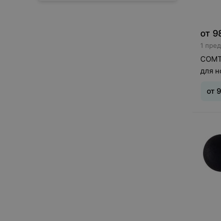
The 4th Floor
Сбросить
TrendRehab
U
от
9
US Medica
1 пре
Y
COMT
Yamaguchi
для н
Z
Zenet
от
Zhejiang Electrical Appliances
(group) Co
М
Мега-Оптим
О
Орто.Ник
Т
Тимбэ Продакшен
Тривес