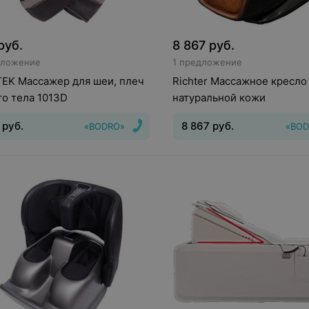
руб.
8 867
руб.
дложение
1 предложение
EK Массажер для шеи, плеч
Richter Массажное кресло
го тела 1013D
натуральной кожи
руб.
8 867
руб.
«BODRO»
«BOD