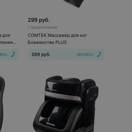
299
руб.
1 предложение
а для
COMTEK Массажер для ног
вления
Блаженство PLUS
299
руб.
RO»
«BODRO»