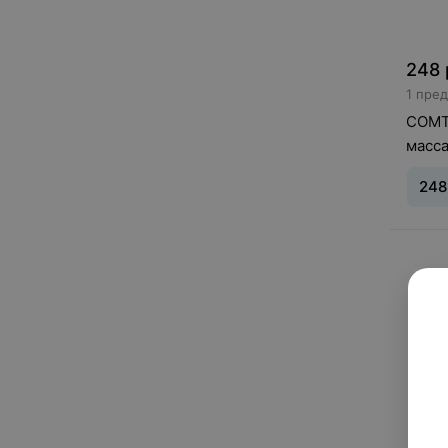
248
1 пре
COMT
масс
248