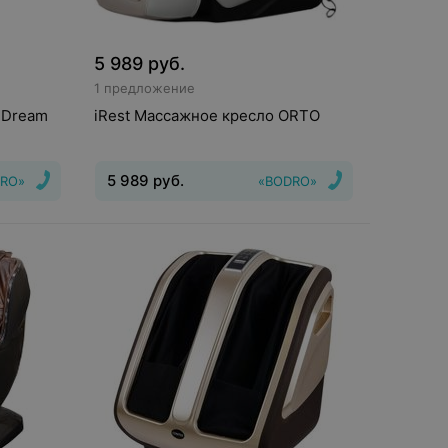
5 989
руб.
1 предложение
 Dream
iRest Массажное кресло ORTO
5 989
руб.
RO»
«BODRO»
x102 см