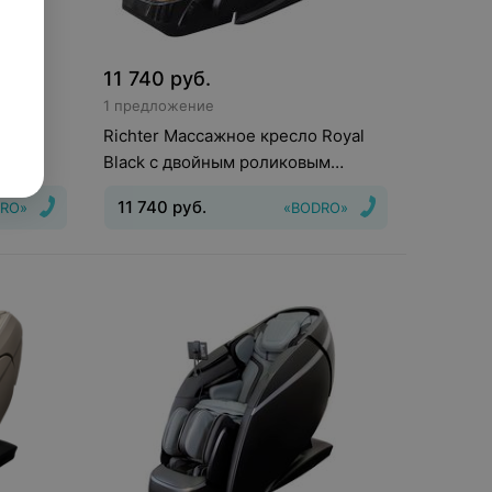
11 740
руб.
1 предложение
а 887
Richter Массажное кресло Royal
Black с двойным роликовым
массажным механизмом
11 740
руб.
RO»
«BODRO»