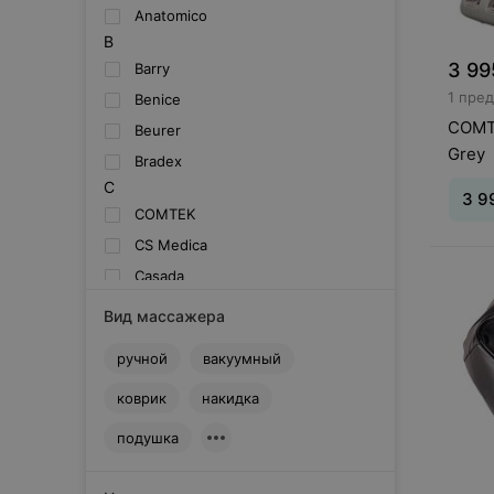
Anatomico
B
3 99
Barry
1 пре
Benice
COMT
Beurer
Grey
Bradex
C
3 9
COMTEK
CS Medica
Casada
F
Вид массажера
Fujiiryoki
G
ручной
вакуумный
GEZAtone
коврик
накидка
Gaponet
H
подушка
Health Island