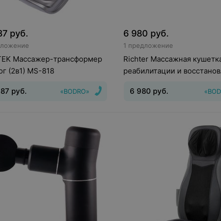
87
руб.
6 980
руб.
дложение
1 предложение
EK Массажер-трансформер
Richter Массажная кушетк
ог (2в1) MS-818
реабилитации и восстано
LUX M006
987
руб.
6 980
руб.
«BODRO»
«BOD