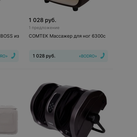
1 028
руб.
1 предложение
 BOSS из
COMTEK Массажер для ног 6300c
1 028
руб.
RO»
«BODRO»