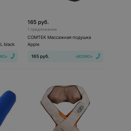
165
руб.
1 предложение
COMTEK Массажная подушка
L black
Apple
165
руб.
RO»
«BODRO»