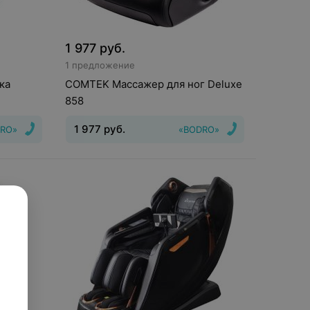
1 977
руб.
1 предложение
ка
COMTEK Массажер для ног Deluxe
858
1 977
руб.
RO»
«BODRO»