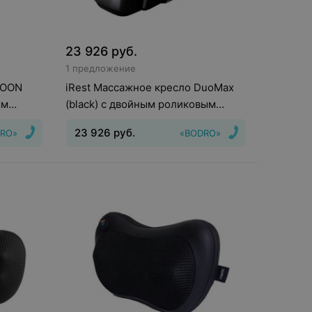
23 926
руб.
1 предложение
MOON
iRest Массажное кресло DuoMax
ым
(black) с двойным роликовым
массажным механизмом
23 926
руб.
RO»
«BODRO»