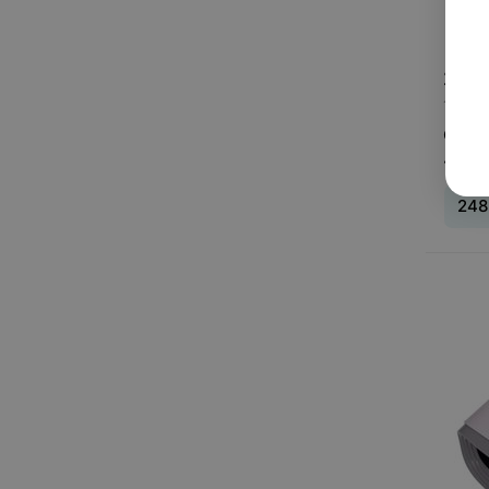
248
1 пре
COMT
«Бла
248