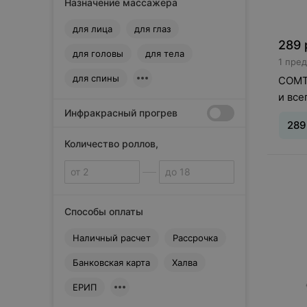
Hyperice
Назначение массажера
I
для лица
для глаз
Ichi
289
для головы
iRest
для тела
1 пре
M
для спины
COMT
Mako
и все
Manufactured in Slovenia
Инфракрасный прогрев
289
Meditech
N
Количество роллов,
NOZOMI
O
OMMASSAGE
P
Способы оплаты
Panasonic
Наличный расчет
Рассрочка
Paul Younane
R
Банковская карта
Халва
Richter
ЕРИП
T