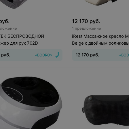
руб.
12 170
руб.
дложение
1 предложение
EK БЕСПРОВОДНОЙ
iRest Массажное кресло 
жер для рук 702D
Beige с двойным роликов
массажным механизмом
руб.
12 170
руб.
«BODRO»
«BOD