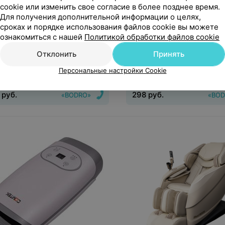
cookie или изменить свое согласие в более позднее время.
Для получения дополнительной информации о целях,
сроках и порядке использования файлов cookie вы можете
руб.
298
руб.
ознакомиться с нашей
Политикой обработки файлов cookie
дложение
1 предложение
Отклонить
Принять
EK Массажер для ног
Richter Массажная накидк
Персональные настройки Cookie
женство» BLACK
руб.
298
руб.
«BODRO»
«BOD