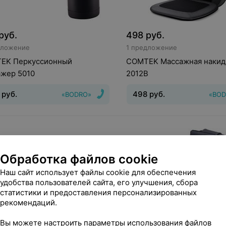
руб.
498
руб.
дложение
1 предложение
EK Перкуссионный
COMTEK Массажная накид
ажер 5010
2012B
руб.
498
руб.
«BODRO»
«BOD
Обработка файлов cookie
Наш сайт использует файлы cookie для обеспечения
удобства пользователей сайта, его улучшения, сбора
статистики и предоставления персонализированных
рекомендаций.
Вы можете настроить параметры использования файлов