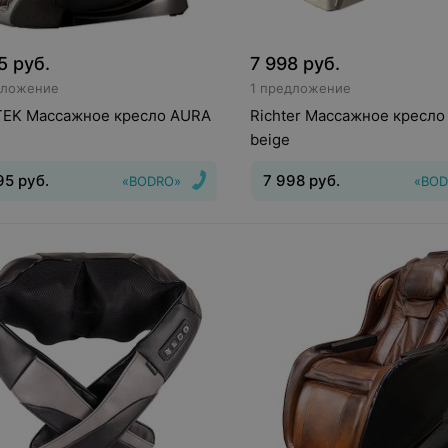
5
руб.
7 998
руб.
дложение
1 предложение
EK Массажное кресло AURA
Richter Массажное кресло
beige
95
руб.
7 998
руб.
«BODRO»
«BOD
Размер в сложенном виде
:
159x79x120,5 см
Размер в
разложенном виде
:
157,5x79