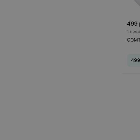
499
1 пре
COMT
49