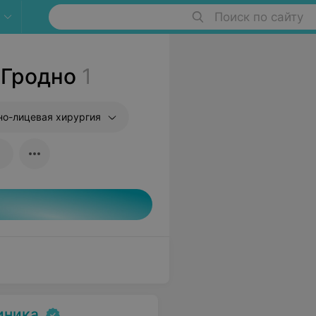
Поиск по сайту
 Гродно
1
о-лицевая хирургия
иника