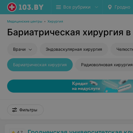
Все рубрики
Гродно
Медицинские центры
•
Хирургия
Бариатрическая хирургия в
Врачи
Эндоваскулярная хирургия
Челюстн
Бариатрическая хирургия
Радиоволновая хирургия
Фильтры
Гродненская университетская кл
4.7