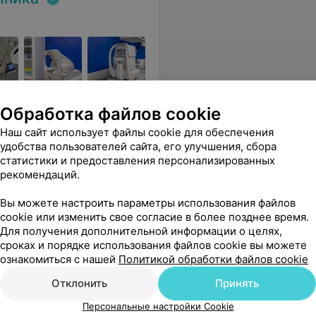
ктром медицинских услуг:
Обработка файлов cookie
Наш сайт использует файлы cookie для обеспечения
удобства пользователей сайта, его улучшения, сбора
я
Лапароскопическая
Лапарос
статистики и предоставления персонализированных
ция
продольная резекция
минигаст
рекомендаций.
зованием
желудка (с использованием
использо
ультразвукового скальпеля)
от 5 093,74 руб.
от 4 809,
Вы можете настроить параметры использования файлов
cookie или изменить свое согласие в более позднее время.
Для получения дополнительной информации о целях,
бо! Обязательно буду рекомендовать данную клинику к посещению своим знакомым, которые приедут отдыхать в белорусский санаторий в этом году...
Еще
сроках и порядке использования файлов cookie вы можете
ознакомиться с нашей
Политикой обработки файлов cookie
Все цены
Отклонить
Принять
Персональные настройки Cookie