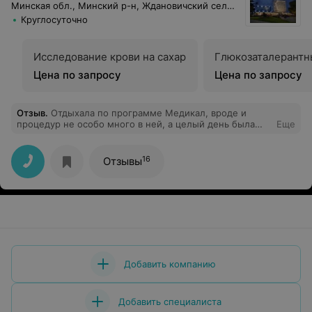
Минская обл., Минский р-н, Ждановичский сельсовет, 67
Круглосуточно
Исследование крови на сахар
Глюкозаталерантн
Цена по запросу
Цена по запросу
Отзыв
.
Отдыхала по программе Медикал, вроде и
процедур не особо много в ней, а целый день была
Еще
занята, понравилась солевая комната, после нее очень
легко дышать, хотя проблем с дыхательными путями
никогда не было, не ожидала такого эффекта; ванна с
16
Отзывы
бишофитом - это отдельная тема, ушла боль с
плечевого сустава. Классные девчонки по стрейчингу
и степ-аэробике Екатерина и Татьяна. Получила и
расслабление и активную физнагрузку. Рекомендую
данную программу как экспресс-отдых.
Добавить компанию
Добавить специалиста