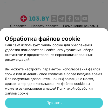
О проекте
Новости проекта
Размещение рекламы
Медицинский маркетинг
Публичный договор
Обработка файлов cookie
Пользовательское соглашение
Способы оплаты
Наш сайт использует файлы cookie для обеспечения
Вакансии
Партнеры
удобства пользователей сайта, его улучшения, сбора
Написать руководителю 103.by
статистики и предоставления персонализированных
рекомендаций.
Написать в поддержку
Персональные настройки cookie
Вы можете настроить параметры использования файлов
Обработка персональных данных
cookie или изменить свое согласие в более позднее время.
Для получения дополнительной информации о целях,
сроках и порядке использования файлов cookie вы
можете ознакомиться с нашей
Политикой обработки
файлов cookie
Принять
© 2026 ООО «Артокс Лаб», УНП 191700409
| 220012, Республика Беларусь,