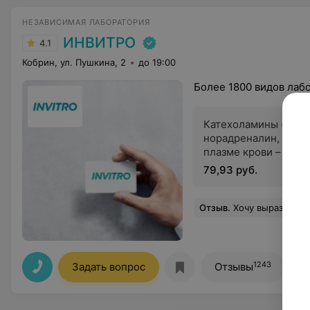
НЕЗАВИСИМАЯ ЛАБОРАТОРИЯ
ИНВИТРО
4.1
Кобрин, ул. Пушкина, 2
до 19:00
Более 1800 видов лаб
Катехоламины (адре
норадреналин, дофа
плазме крови – КАТ
79,93 руб.
Отзыв
.
Хочу выразить благодарность . Процедурной медсестре и администратору ! Сдавала кровь с ребенком инвалидом 31.03.2023 в инвитро город Кобрин . Сдаём уже не впервые . Отношение всегда просто на высоте ! 
1243
Задать вопрос
Отзывы