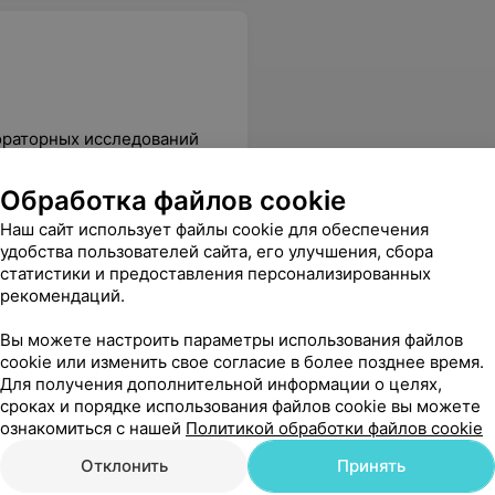
ораторных исследований
Обработка файлов cookie
налин,
Метанефрин и
Метаболит
мин) в
норметанефрин свободные,
и серотони
Наш сайт использует файлы cookie для обеспечения
ЕПЛ
плазма
ванилилми
удобства пользователей сайта, его улучшения, сбора
128,40 руб.
109,12 руб.
статистики и предоставления персонализированных
рекомендаций.
Медицинская работа - на высоте ! Учитывая , что мой ребенок «с плохими венами» попасть с первого раза - настоящие профессионалы ! Помогали держать ребенка , успокоить , а после и вовсе подарки вручили . Ходить к вам - одно удовольствие ! Спасибо за такой сервис и внимание !
Еще
Вы можете настроить параметры использования файлов
cookie или изменить свое согласие в более позднее время.
Для получения дополнительной информации о целях,
сроках и порядке использования файлов cookie вы можете
Все адреса
ознакомиться с нашей
Политикой обработки файлов cookie
Отклонить
Принять