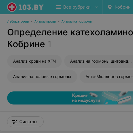
Все рубрики
Кобрин
Лаборатории
•
Анализ крови
•
Анализ на гормоны
Определение катехоламинов
Кобрине
1
Анализ крови на ХГЧ
Анализ на гормоны щитовидной железы
Анализ на половые гормоны
Анти-Мюллеров гормо
Фильтры