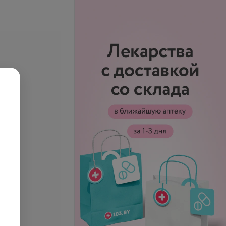
ы катехоламинов
Метаболиты адреналина и
на, разовая моча:
норадреналина
ндальная
230,60 руб.