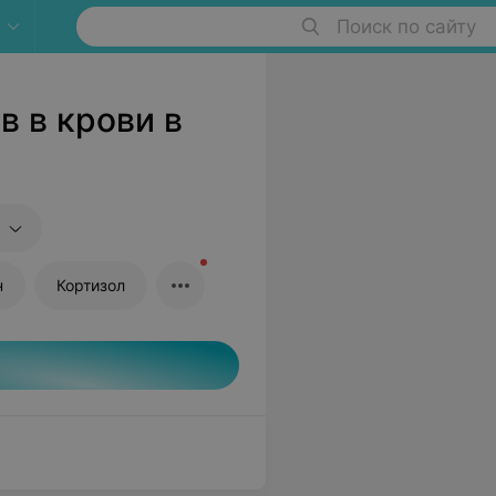
Поиск по сайту
 в крови в
н
Кортизол