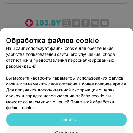
О проекте
Новости проекта
Размещение рекламы
Обработка файлов cookie
Медицинский маркетинг
Публичный договор
Наш сайт использует файлы cookie для обеспечения
Пользовательское соглашение
Способы оплаты
удобства пользователей сайта, его улучшения, сбора
Вакансии
Партнеры
статистики и предоставления персонализированных
Написать руководителю 103.by
рекомендаций.
Написать в поддержку
Вы можете настроить параметры использования файлов
Персональные настройки cookie
cookie или изменить свое согласие в более позднее время.
Для получения дополнительной информации о целях,
Обработка персональных данных
сроках и порядке использования файлов cookie вы
можете ознакомиться с нашей
Политикой обработки
файлов cookie
Принять
© 2026 ООО «Артокс Лаб», УНП 191700409
| 220012, Республика Беларусь,
Отклонить