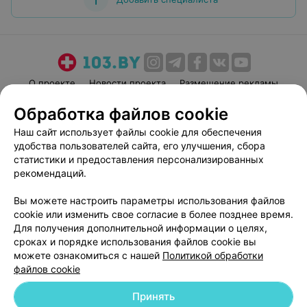
О проекте
Новости проекта
Размещение рекламы
Медицинский маркетинг
Публичный договор
Обработка файлов cookie
Пользовательское соглашение
Способы оплаты
Наш сайт использует файлы cookie для обеспечения
Вакансии
Партнеры
удобства пользователей сайта, его улучшения, сбора
статистики и предоставления персонализированных
Написать руководителю 103.by
рекомендаций.
Написать в поддержку
Персональные настройки cookie
Вы можете настроить параметры использования файлов
cookie или изменить свое согласие в более позднее время.
Обработка персональных данных
Для получения дополнительной информации о целях,
сроках и порядке использования файлов cookie вы
можете ознакомиться с нашей
Политикой обработки
файлов cookie
Принять