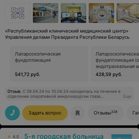
«Республиканский клинический медицинский центр»
Управления делами Президента Республики Беларусь
Лапароскопическая
Лапароскопическа
фундопликация
фундаппликация (
эндотрахеальная а
541,72 руб.
428,59 руб.
Отзыв
.
С 08.04.24 по 10.04.24 находилась на лечении в
отделении оперативной микрохирургии глаза
Еще
офтальмологического отдела ГУ “РКМЦ” УД Президента
РБ. Операция по удалению катаракты проведена
Хирургом с большой буквы, прекрасным человеком во
338
Задать вопрос
Отзывы
Га
всех отношениях Каплич Людмилой Леонтьевной.
Осложнений нет. Чувствую себя хорошо. Восхищает
организация работы всего офтальмологического
отдела, а также каждого медицинского работника, с
5-я городская больница
которым приходилось общаться: это внимание,
4.0