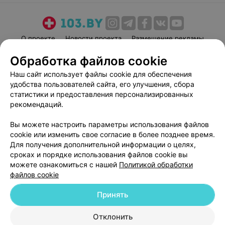
О проекте
Новости проекта
Размещение рекламы
Медицинский маркетинг
Публичный договор
Обработка файлов cookie
Пользовательское соглашение
Способы оплаты
Наш сайт использует файлы cookie для обеспечения
Вакансии
Партнеры
удобства пользователей сайта, его улучшения, сбора
статистики и предоставления персонализированных
Написать руководителю 103.by
рекомендаций.
Написать в поддержку
Персональные настройки cookie
Вы можете настроить параметры использования файлов
cookie или изменить свое согласие в более позднее время.
Обработка персональных данных
Для получения дополнительной информации о целях,
сроках и порядке использования файлов cookie вы
можете ознакомиться с нашей
Политикой обработки
файлов cookie
Принять
© 2026 ООО «Артокс Лаб», УНП 191700409
| 220012, Республика Беларусь,
Отклонить
г. Минск, улица Толбухина, 2, пом. 16 | help@103.by