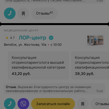
благодарность, гинекологу Оксане Николаевне.
Еще
Огромное спасибо за ваши золотые руки и
профессионализм. Вы не просто доктор, вы вернули
мне здоровье/жизнь".
42
Отзывы
МЕДИЦИНСКИЙ ЦЕНТР
ЛОР-центр
4.7
Витебск, ул. Жесткова, 10а
с 10:00
Консультация
Консультация
оториноларинголога высшей
оториноларинголо
квалификационной категории
квалификационной
43,20 руб.
39,30 руб.
Отзыв
.
Выражаю благодарность центру за оказанную
квалифицированную и профессиональную работу
Еще
персонала. Обращаюсь с дочкой уже не первый раз,
очень довольна! Всем рекомендую!
Записаться онлайн
Отзывы