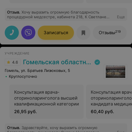
Отзыв
.
Хочу выразить огромную благодарность
процедурной медсестре, кабинета 218, К Светлане
Еще
Григорьевне. За ее высокий
профессионализм,внимательность и чуткость к своим
процентам. Умение вселять надежду на
219
Записаться
Отзывы
выздоровление.Побольше бы таких специалистов.Так
же хочу поздравить всех с Днём Медика !!!
УЧРЕЖДЕНИЕ
Гомельская областная клиническая больница
4.6
Гомель, ул. Братьев Лизюковых, 5
Круглосуточно
Консультация врача-
Консультация врач
оториноларинголога высшей
оториноларинголо
квалификационной категории
кандидата медици
26,95 руб.
60,40 руб.
Отзыв
.
Здравствуйте, хочу выразить огромную