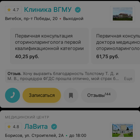
Клиника ВГМУ
4.7
Витебск, пр-т Победы, 20
Выходной
Первичная консультация
Первичная консул
оториноларинголога первой
доктора медицинс
квалификационной категории
оториноларинголо
40,25 руб.
61,75 руб.
Отзыв
.
Хочу выразить благодарность Толстому Т. Д. и
М. В., процедура ФГДС прошла отлично, мой страх был
Еще
напрасный. Ребята у вас золотые руки и доброе
сердце. Спасибо Вам.
144
Записаться
Отзывы
МЕДИЦИНСКИЙ ЦЕНТР
ЛаВита
4.8
Борисов, ул. Строителей, 2А
до 18:00