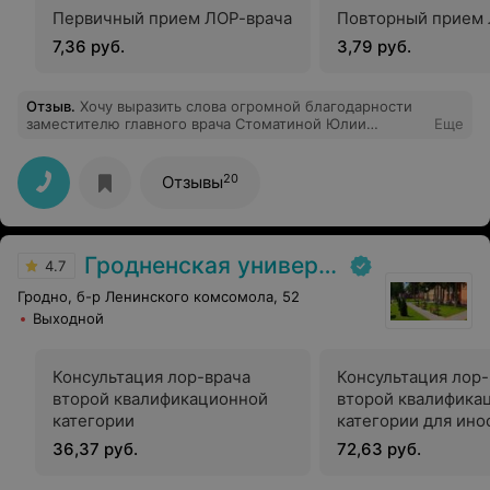
Первичный прием ЛОР-врача
Повторный прием 
7,36 руб.
3,79 руб.
Отзыв
.
Хочу выразить слова огромной благодарности
заместителю главного врача Стоматиной Юлии
Еще
Ивановне за высокий профессионализм, сердечную
теплоту, добросовестное исполнение своих
служебных обязанностей, чуткое и доброжелательное
20
Отзывы
отношение к своим пациентам. Пускай Ваш
благородный труд приносит Вам лишь радость и
удовлетворение. С наступающим Новым годом Вас!
Успехов во всем, счастья, благополучия, процветания и
Гродненская университетская клиника
долгих лет здоровой жизни! С уважением и
4.7
благодарностью Хомич Л.Ф.,Есипович Л.Ф.
Гродно, б-р Ленинского комсомола, 52
Выходной
Консультация лор-врача
Консультация лор-
второй квалификационной
второй квалифика
категории
категории для ин
граждан
36,37 руб.
72,63 руб.