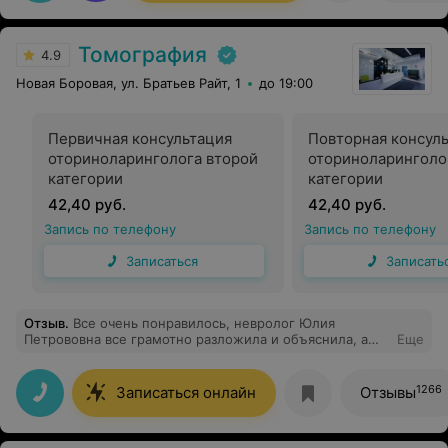
Томография
4.9
Новая Боровая, ул. Братьев Райт, 1
до 19:00
Первичная консультация
Повторная консул
оториноларинголога второй
оториноларинголо
категории
категории
42,40 руб.
42,40 руб.
Запись по телефону
Запись по телефону
Записаться
Записать
Отзыв
.
Все очень понравилось, невролог Юлия
Петрововна все грамотно разложила и объяснила, а
Еще
также объяснила как мне проходить период
реабилитации после травмы, а также ответила на все
мои интересующие вопросы, буду обращаться еще
1266
Записаться онлайн
Отзывы
обязательно