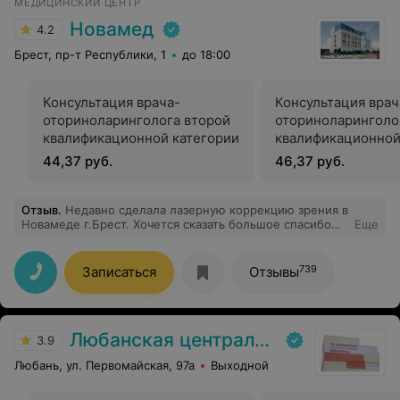
МЕДИЦИНСКИЙ ЦЕНТР
Новамед
4.2
Брест, пр-т Республики, 1
до 18:00
Консультация врача-
Консультация врач
оториноларинголога второй
оториноларинголо
квалификационной категории
квалификационной
44,37 руб.
46,37 руб.
Отзыв
.
Недавно сделала лазерную коррекцию зрения в
Новамеде г.Брест. Хочется сказать большое спасибо
Еще
врачу - Снапок Илья Петрович, и медсестре Юлии.
Записалась онлайн на прием и уже через пару дней
провели полную диагностику зрения, консультацию и
739
Записаться
Отзывы
назначили дату операции. Коррекция зрения проходит
в очень комфортных условиях, спокойно и быстро.
Новое оборудование, вежливый медперсонал, врач
курирует весь послеоперационный период, дают
Любанская центральная районная больница
больничный лист. Зрение исправили с -5.5 (+
3.9
астигматизм) до "единицы" - вижу прекрасно.
Любань, ул. Первомайская, 97а
Выходной