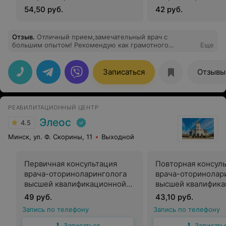
54,50 руб.
42 руб.
Отзыв
.
Отличный прием,замечательный врач с
большим опытом! Рекомендую как грамотного
Еще
специалиста! Благодарю!
Записаться
Отзывы
РЕАБИЛИТАЦИОННЫЙ ЦЕНТР
Элеос
4.5
Минск, ул. Ф. Скорины, 11
Выходной
Первичная консультация
Повторная консул
врача-оториноларинголога
врача-оторинолар
высшей квалификационной
высшей квалифик
категории
категории
49 руб.
43,10 руб.
Запись по телефону
Запись по телефону
Записаться
Записать