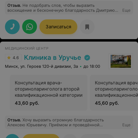
Отзыв
.
Не подобрать слов, чтобы выразить
восхищение и бесконечную благодарность Дмитрию
Еще
Михайловичу! Спасибо за возможность полноценно
дышать и быть ещё красивее. Ваш труд бесценен!
Записаться
МЕДИЦИНСКИЙ ЦЕНТР
Клиника в Уручье
4.6
Минск, ул. Героев 120-й дивизии, 3а
до 18:00
Консультация врача-
Консультация врач
оториноларинголога второй
оториноларинголо
квалификационной категории
квалификационной
43,60 руб.
45,60 руб.
Отзыв
.
Хочу выразить огромную благодарность
Алексею Юрьевичу. Приёмом и проведённой
Еще
операцией я остался очень доволен. Хоть я впервые в
жизни лежал на операционном столе, все прошло