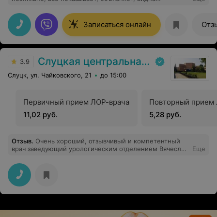
вовлеченность
Записаться онлайн
Отз
Слуцкая центральная районная больница
3.9
Слуцк, ул. Чайковского, 21
до 15:00
Первичный прием ЛОР-врача
Повторный прием 
11,02 руб.
5,28 руб.
Отзыв
.
Очень хороший, отзывчивый и компетентный
врач заведующий урологическим отделением Вячеслав
Еще
Михайлович. Спасибо огромное ему от больных,
которых он лечит. Все сотрудники доброжелательные,
внимательные.