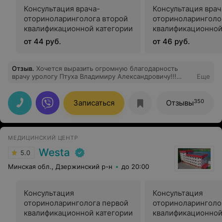
Консультация врача-
Консультация врач
оториноларинголога второй
оториноларинголо
квалификационной категории
квалификационной
от 44 руб.
от 46 руб.
Отзыв
.
Хочется выразить огромную благодарность
врачу урологу Птуха Владимиру Александровичу!!!
Еще
Моей маме им была проведена операция ДЛТ, камней
в мочеточнике, которая выполнена просто
высококвалифицированно!! После многих месяцев
350
Записаться
Отзывы
приступов боли, моя мама уже на второй день после
операции почувствовала себя совершенно здоровым
человеком. Побольше бы таких высококлассных
врачей!!! Птуха Владимир Александрович- делает утро
МЕДИЦИНСКИЙ ЦЕНТР
своих пациентов- здоровым и добрым!!! Всем его
рекомендуем!!!
Westa
5.0
Минская обл., Дзержинский р-н
до 20:00
Консультация
Консультация
оториноларинголога первой
оториноларинголо
квалификационной категории
квалификационной