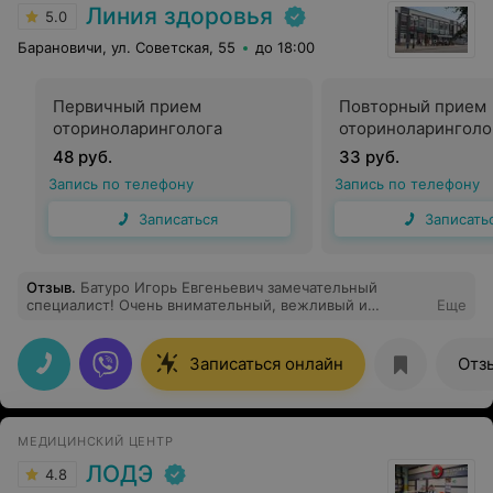
труде!
Линия здоровья
5.0
Барановичи, ул. Советская, 55
до 18:00
Первичный прием
Повторный прием
оториноларинголога
оториноларинголо
48 руб.
33 руб.
Запись по телефону
Запись по телефону
Записаться
Записать
Отзыв
.
Батуро Игорь Евгеньевич замечательный
специалист! Очень внимательный, вежливый и
Еще
грамотный доктор. На приеме помог мне, все
подробно объяснил и ответил на все мои вопросы.
Спасибо!
Записаться онлайн
Отз
МЕДИЦИНСКИЙ ЦЕНТР
ЛОДЭ
4.8