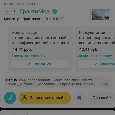
МЕДИЦИНСКИЙ ЦЕНТР
ГрантиМед
4.6
Минск, ул. Притыцкого, 91
с 10:00
Консультация
Консультация
оториноларинголога первой
оториноларинголо
квалификационной категории
квалификационной
44,41 руб.
42,41 руб.
Запись по телефону
Запись по телефону
Записаться
Записать
Отзыв
.
Хочу поблагодарить классного специалиста
Зубец Дмитрия Николаевича. На приеме помог мне,
Еще
подробно все рассказал, дал необходимые
рекомендации и ответил на все вопросы, которые у
меня возникли во время приема! Спасибо!
119
Записаться онлайн
Отзывы