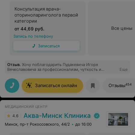
Консультация врача-
оториноларинголога первой
категории
Все цены
от 44,69 руб.
Запись по телефону
Записаться
Отзыв
.
Хочу поблагодарить Пудакевича Игоря
Вячеславовича за профессионализм, чуткость и
Еще
внимательность! Делала у него ринопластику и очень
довольна. На консультации все подробно объяснил,
рассказал о рисками и возможных результатах, с ним
454
Записаться онлайн
Отзывы
сразу возникли доверительные отношения. На все
вопросы отвечал четко и без воды. Реабилитация
прошла достаточно легко. Теперь каждый день в
зеркале радуюсь своему новому носику!) Ещё раз
МЕДИЦИНСКИЙ ЦЕНТР
большое спасибо за проделанную работу!
Аква-Минск Клиника
4.6
Минск, пр-т Рокоссовского, 44/2
до 16:00