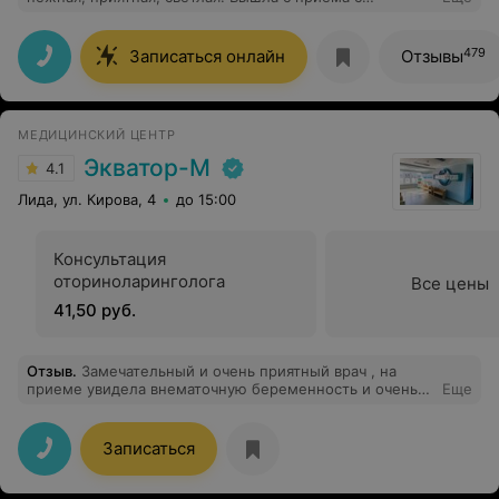
прекрасным настроением. Тот случай, когда человек
на своём месте! Очень рекомендую!!!!
479
Записаться онлайн
Отзывы
МЕДИЦИНСКИЙ ЦЕНТР
Экватор-М
4.1
Лида, ул. Кирова, 4
до 15:00
Консультация
оториноларинголога
Все цены
41,50 руб.
Отзыв
.
Замечательный и очень приятный врач , на
приеме увидела внематочную беременность и очень
Еще
аккуратно это преподнесла , хожу к ней постоянно и
всем знакомым советую , все мои приемы в ее
кабинете проходили хорошо и бережно , просто
Записаться
большое спасибо таким врачам