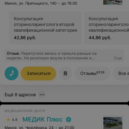
Минск, ул. Притыцкого, 140
до 16:00
Консультация
Консультация
оториноларинголога второй
оториноларинголо
квалификационной категории
квалификационной
42,86 руб.
44,86 руб.
Отзыв
.
Перепутала запись и пришла раньше на
неделю. На ресепшен вошли в положение и
Еще
предложили запись день в день. Обслуживаюсь у
Березко ИМ. давно. Никаких нареканий: по делу, с
позитивным настроем. Был осмотр, цитология и УЗИ.
9239
Записаться
Отзывы
Все 
Дали рекомендации, все пояснили. Спасибо за доброе
отношение. Мой любимый доктор)
Ещё 8 адресов
МЕДИЦИНСКИЙ ЦЕНТР
МЕДИК Плюс
4.8
Минск, ул. Чюрлёниса, 24
до 21:00