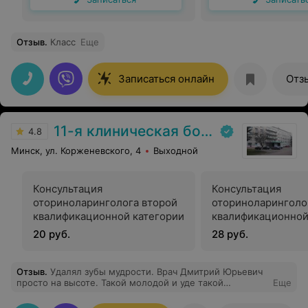
Отзыв
.
Класс
Еще
Записаться онлайн
Отз
11-я клиническая больница
4.8
Минск, ул. Корженевского, 4
Выходной
Консультация
Консультация
оториноларинголога второй
оториноларинголо
квалификационной категории
квалификационной
20 руб.
28 руб.
Отзыв
.
Удалял зубы мудрости. Врач Дмитрий Юрьевич
просто на высоте. Такой молодой и уде такой
Еще
профессионал. Рекомендую!!