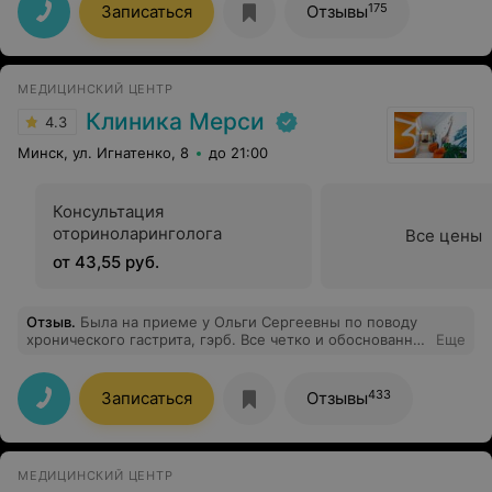
спокойно и профессионально) Ставлю 10 из 5)
175
Записаться
Отзывы
МЕДИЦИНСКИЙ ЦЕНТР
Клиника Мерси
4.3
Минск, ул. Игнатенко, 8
до 21:00
Консультация
оториноларинголога
Все цены
от 43,55 руб.
Отзыв
.
Была на приеме у Ольги Сергеевны по поводу
хронического гастрита, гэрб. Все четко и обоснованно,
Еще
внимательно выслушала все мои жалобы с учётом
других имеющихся заболеваний. Назначила
необходимые обследования, а в дальнейшем и
433
Записаться
Отзывы
лечение. Уже сейчас моё состояние значительно
улучшилось благодаря рекомендациям Ольги
Сергеевны, несмотря на то, что лечение еще не
закончено. Спасибо, Вам, что улучшаете качество
МЕДИЦИНСКИЙ ЦЕНТР
жизни своих пациентов! Успехов в Вашем нелегком