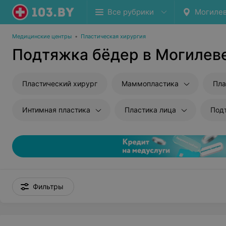
Все рубрики
Могиле
Медицинские центры
•
Пластическая хирургия
Подтяжка бёдер в Могилев
Пластический хирург
Маммопластика
Пла
Интимная пластика
Пластика лица
Под
Фильтры