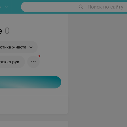
в
Поиск по сайту
е
0
стика живота
тяжка рук