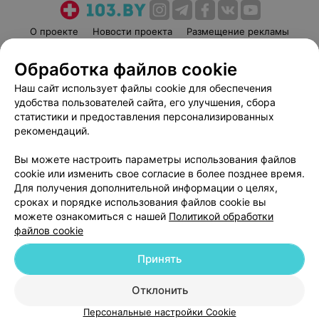
О проекте
Новости проекта
Размещение рекламы
Медицинский маркетинг
Публичный договор
Обработка файлов cookie
Пользовательское соглашение
Способы оплаты
Наш сайт использует файлы cookie для обеспечения
Вакансии
Партнеры
удобства пользователей сайта, его улучшения, сбора
Написать руководителю 103.by
статистики и предоставления персонализированных
рекомендаций.
Написать в поддержку
Персональные настройки cookie
Вы можете настроить параметры использования файлов
Обработка персональных данных
cookie или изменить свое согласие в более позднее время.
Для получения дополнительной информации о целях,
сроках и порядке использования файлов cookie вы
можете ознакомиться с нашей
Политикой обработки
файлов cookie
Принять
© 2026 ООО «Артокс Лаб», УНП 191700409
| 220012, Республика Беларусь,
г. Минск, улица Толбухина, 2, пом. 16 | help@103.by
Отклонить
Служба поддержки
+375 291212755
Персональные настройки Cookie