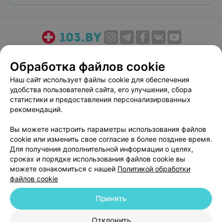
бесконечное количество раз в день.
О проекте
Новости проекта
Размещение рекламы
Обработка файлов cookie
Медицинский маркетинг
Публичный договор
Наш сайт использует файлы cookie для обеспечения
Пользовательское соглашение
Способы оплаты
удобства пользователей сайта, его улучшения, сбора
Вакансии
Партнеры
статистики и предоставления персонализированных
Написать руководителю 103.by
рекомендаций.
Написать в поддержку
Вы можете настроить параметры использования файлов
Персональные настройки cookie
cookie или изменить свое согласие в более позднее время.
Для получения дополнительной информации о целях,
Обработка персональных данных
сроках и порядке использования файлов cookie вы
можете ознакомиться с нашей
Политикой обработки
файлов cookie
Принять
© 2026 ООО «Артокс Лаб», УНП 191700409
| 220012, Республика Беларусь,
Отклонить