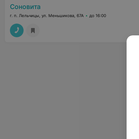
Соновита
г. п. Лельчицы, ул. Меньшикова, 67А
до 16:00