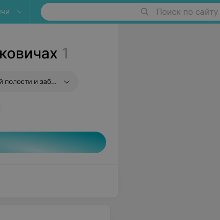
ичи
Поиск по сайту
ковичах
1
 забрюшиного пространства