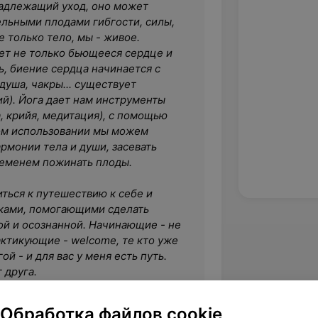
надлежащий уход, оно может
ельными плодами гибгости, силы,
е только тело, мы - живое.
яет не только бьющееся сердце и
ь, биение сердца начинается с
 душа, чакры... существует
й). Йога дает нам инструменты
, крийя, медитация), с помощью
ом использовании мы можем
армонии тела и души, засевать
ременем пожинать плоды.
ться к путешествию к себе и
иками, помогающими сделать
ой и осознанной. Начинающие - не
актикующие - welcome, те кто уже
ой - и для вас у меня есть путь.
 друга.
Обработка файлов cookie