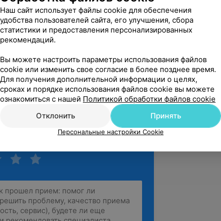
учительский стаж.
Наш сайт использует файлы cookie для обеспечения
удобства пользователей сайта, его улучшения, сбора
ческой индийской традиции, привнося
статистики и предоставления персонализированных
ние.
рекомендаций.
ванию. Оставив большой спорт, долгое
Вы можете настроить параметры использования файлов
х уголках мира. Однажды попав в
cookie или изменить свое согласие в более позднее время.
отно.
Для получения дополнительной информации о целях,
сроках и порядке использования файлов cookie вы можете
ь йоги в Индии RYS200 (Rishikesh
ознакомиться с нашей
Политикой обработки файлов cookie
Виньяса и Медитация).
Отклонить
Принять
Персональные настройки Cookie