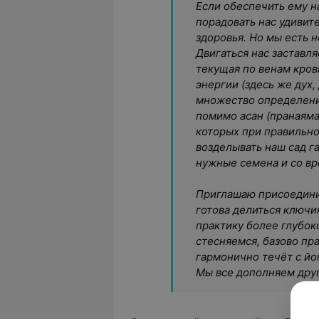
Если обеспечить ему 
порадовать нас удивит
здоровья. Но мы есть н
Двигаться нас заставл
текущая по венам кров
энергии (здесь же дух,
множество определени
помимо асан (пранаяма
которых при правильн
возделывать наш сад г
нужные семена и со в
Приглашаю присоедини
готова делиться ключ
практику более глубок
стесняемся, базово пр
гармонично течёт с йог
Мы все дополняем друг