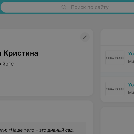
Поиск по сайту
 Кристина
Yo
Ми
 йоге
Yo
Ми
ги: «Наше тело – это дивный сад.