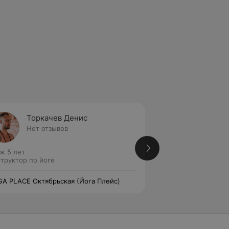
Торкачев Денис
Губар
Нет отзывов
Нет от
ж 5 лет
Стаж 5 лет
труктор по йоге
Инструктор по йог
A PLACE Октябрьская (Йога Плейс)
YOGA PLACE Октяб