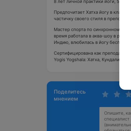
8 лет личной практики йоги, 5 лет 
Предпочитает Хатха йогу в класси
частичку своего стиля в преподава
Мастер спорта по синхронному пла
время работала в аква-шоу в разны
Индию, влюбилась в йогу бесповор
Сертифицирована как преподавател
Yogis Yogshala: Хатха, Кундалини, 
Поделитесь
мнением