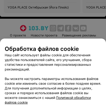
YOGA PLACE Октябрьская (Йога Плейс)
YOGA PLACE 
О проекте
Новости проекта
Размещение рекламы
Медицинский маркетинг
Публичный договор
Обработка файлов cookie
Пользовательское соглашение
Способы оплаты
Наш сайт использует файлы cookie для обеспечения
Вакансии
Партнеры
удобства пользователей сайта, его улучшения, сбора
Написать руководителю 103.by
статистики и предоставления персонализированных
Написать в поддержку
рекомендаций.
Персональные настройки cookie
Вы можете настроить параметры использования файлов
Обработка персональных данных
cookie или изменить свое согласие в более позднее время.
Для получения дополнительной информации о целях,
сроках и порядке использования файлов cookie вы
можете ознакомиться с нашей
Политикой обработки
файлов cookie