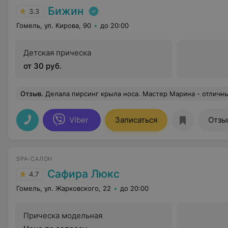
Бижин
3.3
Гомель, ул. Кирова, 90
до 20:00
Детская прическа
от 30 руб.
Отзыв
.
Делала пирсинг крыла носа. Мастер Марина - отличный специалист, с опытом и хорошей энергетикой, делает всё быс
Viber
Записаться
Отзы
SPA-САЛОН
Сафира Люкс
4.7
Гомель, ул. Жарковского, 22
до 20:00
Прическа модельная