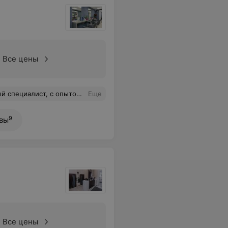
Все цены
тро, но аккуратно!Впечатления самые наилучшие!
Еще
9
вы
Все цены