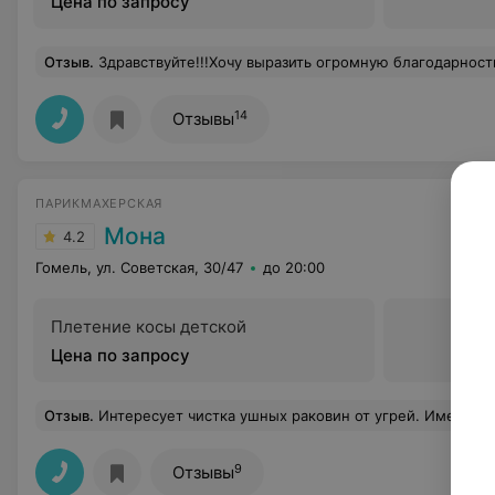
Цена по запросу
Отзыв
.
Здравствуйте!!!Хочу выразить огромную благодарность салону"Сафира" за теплый приём и атмосферу....И ещё отдельное спасибо парикмахеру Кристине-это мастер своего дела!!!Недавно была у неё на кератиновом лечении и стрижке волос....Всё очень понравилось!!!Всю работу сделала качественно
14
Отзывы
ПАРИКМАХЕРСКАЯ
Мона
4.2
Гомель, ул. Советская, 30/47
до 20:00
Плетение косы детской
Цена по запросу
Отзыв
.
Интересует чистка ушных раковин от угрей. Имеется ли специальный инструмент ложечка и возм
9
Отзывы