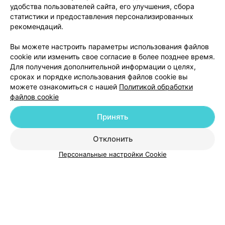
удобства пользователей сайта, его улучшения, сбора
статистики и предоставления персонализированных
рекомендаций.
Вы можете настроить параметры использования файлов
Добавить компанию
cookie или изменить свое согласие в более позднее время.
Для получения дополнительной информации о целях,
сроках и порядке использования файлов cookie вы
Добавить специалиста
можете ознакомиться с нашей
Политикой обработки
файлов cookie
Принять
Отклонить
О проекте
Новости проекта
Размещение рекламы
Персональные настройки Cookie
Медицинский маркетинг
Публичный договор
Пользовательское соглашение
Способы оплаты
Вакансии
Партнеры
Написать руководителю 103.by
Написать в поддержку