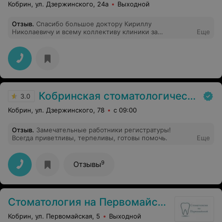
Кобрин, ул. Дзержинского, 24а
Выходной
Отзыв
.
Спасибо большое доктору Кириллу
Николаевичу и всему коллективу клиники за
Еще
профессионализм. При консультации всегда имела
четкий план лечения и информацию о стоимости
услуг. Являюсь пациентом этой клиники 18 лет и
всегда после приема выхожу с улыбкой и с хорошим
настроением. И самое важное,что качество на долгие
года, проверено временем. Рекомендую всем при
необходимости воспользоваться услугами Деко-Плюс
Кобринская стоматологическая поликлиника
в Кобрине. Кириллу Николаевичу желаю всего самого
3.0
доброго и хорошего!!!
Кобрин, ул. Дзержинского, 78
с 09:00
Отзыв
.
Замечательные работники регистратуры!
Всегда приветливы, терпеливы, готовы помочь.
Еще
9
Отзывы
Стоматология на Первомайской
Кобрин, ул. Первомайская, 5
Выходной