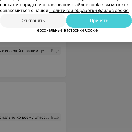
сроках и порядке использования файлов cookie вы можете
ознакомиться с нашей
Политикой обработки файлов cookie
Отклонить
Принять
ЕЙ
Персональные настройки Cookie
ного написать, но главное что ребенок с удовольствием, особенно в зал на Калиновского, ходит на тренировки. Спасибо большое вам за работу!
Еще
таты уже есть, поэтому буду продолжать. Рекомендую!
Еще