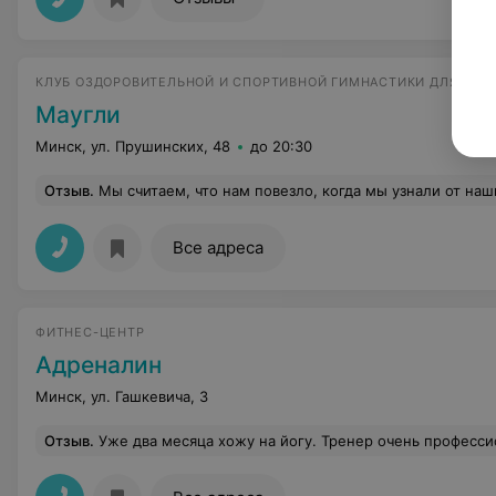
КЛУБ ОЗДОРОВИТЕЛЬНОЙ И СПОРТИВНОЙ ГИМНАСТИКИ ДЛЯ ДЕТ
Маугли
Минск, ул. Прушинских, 48
до 20:30
Отзыв
.
Мы считаем, что нам повезло, когда мы узнали от наших соседей о вашем центре. Приведя нашего сына к нашему тренеру мы увидели профессиональное отношение к работе, точное понимание детей, умение объяснить и показать что они должны сделать и самое главное, огромное терпение такого большого человека, к этим козявкам. Можно еще м
Все адреса
ФИТНЕС-ЦЕНТР
Адреналин
Минск, ул. Гашкевича, 3
Отзыв
.
Уже два месяца хожу на йогу. Тренер очень профессионально ко всему относится, очень нравится ее подход. Первые резуль