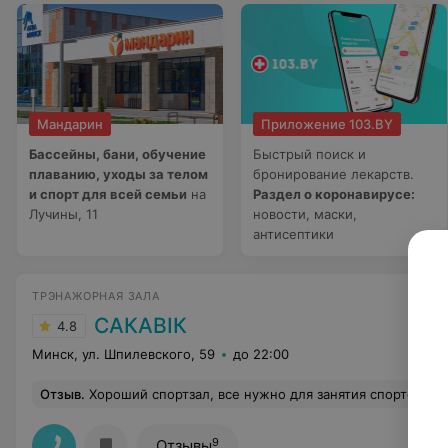
Мандарин
Приложение 103.BY
Бассейны, бани, обучение
Быстрый поиск и
плаванию, уходы за телом
бронирование лекарств.
и спорт для всей семьи
на
Раздел о коронавирусе:
Лучины, 11
новости, маски,
антисептики
ТРЭНАЖОРНАЯ ЗАЛА
САКАВIК
4.8
Минск, ул. Шпилевского, 59
до 22:00
Отзыв
.
Хороший спортзал, все нужно для занятия спортом, хороши
9
Отзывы