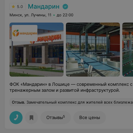
Мандарин
5.0
Минск, ул. Лучины, 11
до 22:00
ФОК «Мандарин» в Лошице — современный комплекс с 
тренажерным залом и развитой инфраструктурой.
Отзыв
.
Замечательный комплекс для жителей всех близлежащих районов!! Цены чуть выше средних - супер, нет толп народа! Строгое время - отлично, нет людей которые ходят как в аквапарк) Из-за вышеперечисленного и отсутствия сеансовой системы в раздевалке, душевых и на дорожке всегда находишься практически один. Для самых стеснительных, есть отдельные душевые комнатеабины и разд
5
Отзывы
Все цены