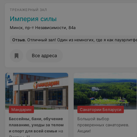
ТРЕНАЖЕРНЫЙ ЗАЛ
Империя силы
Минск, пр-т Независимости, 84а
Отзыв
.
Отличный зал! Один из немногих, где я как пауэрлитфер могу нормально позаниматься: отличные жимовые скамейки, хорошая рама на присед, есть резина и плинты, для тяги, хорошие грифы, большой гантельный ряд. В целом - много хороших тренажеров, почти все необходимое для фитнеса и билдинга в том числе. Единственный, по мне, минус 
Все адреса
Мандарин
Санатории Беларуси
Бассейны, бани, обучение
Большой выбор
плаванию, уходы за телом
проверенных санаториев.
и спорт для всей семьи
на
Акции!