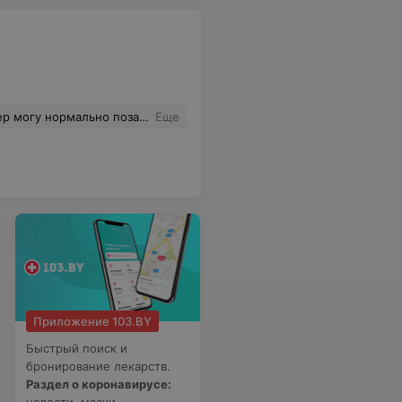
- время работы: с 8 по будним и хотя бы до 8 вечера в выходные было бы просто супер, а так приходится иногда отдать предпочтение другим залам.
Еще
Приложение 103.BY
Быстрый поиск и
бронирование лекарств.
Раздел о коронавирусе: