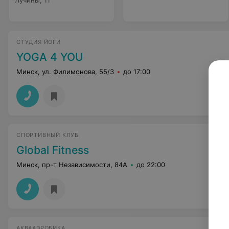
Лучины, 11
СТУДИЯ ЙОГИ
YOGA 4 YOU
Минск, ул. Филимонова, 55/3
до 17:00
СПОРТИВНЫЙ КЛУБ
Global Fitness
Минск, пр-т Независимости, 84А
до 22:00
АКВААЭРОБИКА