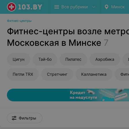
Все рубрики
Минск
Фитнес-центры
Фитнес-центры возле метр
Московская в Минске
7
Цигун
Тай-бо
Пилатес
Аэробика
Петли TRX
Стретчинг
Калланетика
Фит
Фильтры