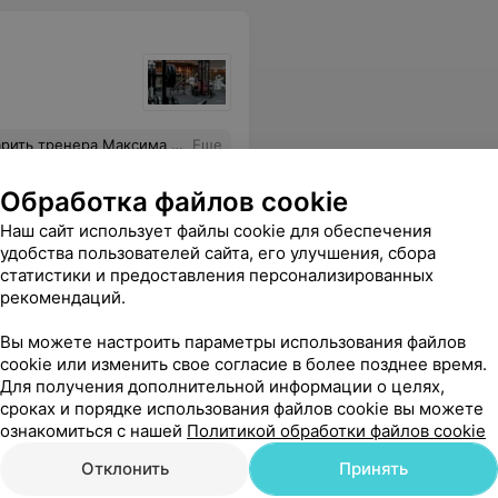
нкой в руках что-то смазывает, чтобы не скрипело. Человек на своем месте, одним словом. Спасибо!
Еще
Обработка файлов cookie
Наш сайт использует файлы cookie для обеспечения
удобства пользователей сайта, его улучшения, сбора
статистики и предоставления персонализированных
рекомендаций.
Вы можете настроить параметры использования файлов
cookie или изменить свое согласие в более позднее время.
Для получения дополнительной информации о целях,
ьтат с его помощью,- будь готов познакомиться еще, как минимум с 2- мя его заместителями с совершенно другим подходом. В заводском районе к сожалению клубов больше нет, но стоит надеятся, что найдется конкуренция этому кошмару.
Еще
сроках и порядке использования файлов cookie вы можете
ознакомиться с нашей
Политикой обработки файлов cookie
Отклонить
Принять