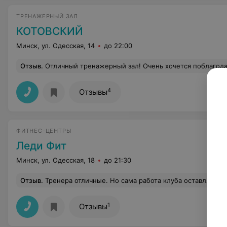
ТРЕНАЖЕРНЫЙ ЗАЛ
КОТОВСКИЙ
Минск, ул. Одесская, 14
до 22:00
Отзыв
.
Отличный тренажерный зал! Очень хочется поблагодарить тренера Максима за внимательное отношение к тренирующимся. Всегда подскажет, где ошибаешься, всегда проконтролирует, правильно ли делаешь упражнение. Да и всегда с масле
4
Отзывы
ФИТНЕС-ЦЕНТРЫ
Леди Фит
Минск, ул. Одесская, 18
до 21:30
Отзыв
.
Тренера отличные. Но сама работа клуба оставляет желать лучшего. Душевую и туалет не ремонтировали со времен царя Гороха. В очень маленьком пространстве туалета; не совсем вменяемая надпись-" смывать в независимости от результата"- видимо были прицеденты. За 500 000 абонемента думаю можно поменять старый паркет в зале на нескользящее покрытие, пред-е для фитнеса. Клуб подвязыват клиента на конкретное время и тренера, без отработки в течении месяца. Хотя сам часто ставит замены. И если подписался ходить к одному тренеру, расчитывая на резул
1
Отзывы