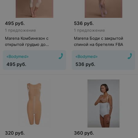
495
руб.
536
руб.
1 предложение
1 предложение
Marena Комбинезон с
Marena Боди с закрытой
открытой грудью до
спиной на бретелях FBA
середины голени FBM
«Bodymed»
«Bodymed»
495
руб.
536
руб.
320
руб.
360
руб.