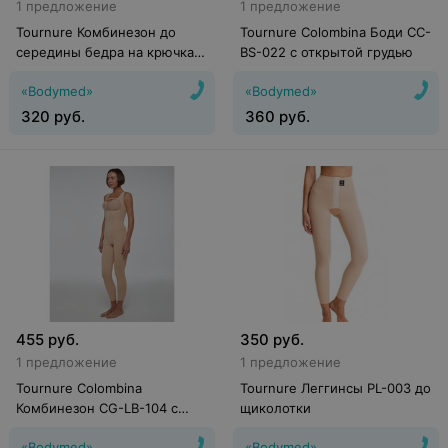
1 предложение
1 предложение
Tournure Комбинезон до
Tournure Colombina Боди CC-
середины бедра на крючках
BS-022 с открытой грудью
LBSL-102
«Bodymed»
«Bodymed»
320
руб.
360
руб.
455
руб.
350
руб.
1 предложение
1 предложение
Tournure Colombina
Tournure Леггинсы PL-003 до
Комбинезон CG-LB-104 с
щиколотки
открытой грудью, до
«Bodymed»
«Bodymed»