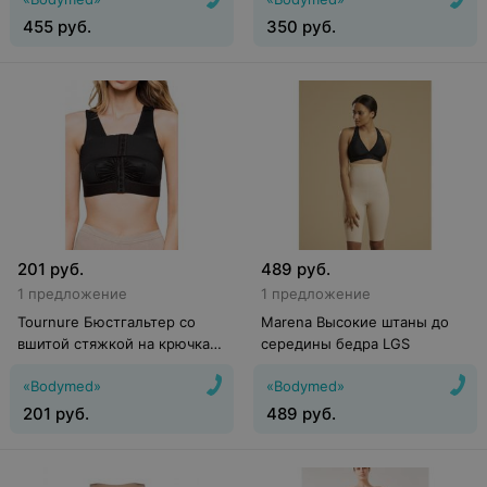
щиколотки
455
руб.
350
руб.
201
руб.
489
руб.
1 предложение
1 предложение
Tournure Бюстгальтер со
Marena Высокие штаны до
вшитой стяжкой на крючках
середины бедра LGS
LBS-011
«Bodymed»
«Bodymed»
201
руб.
489
руб.