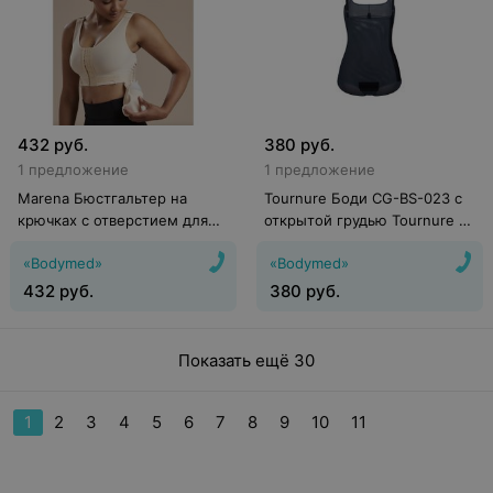
432
руб.
380
руб.
1 предложение
1 предложение
Marena Бюстгальтер на
Tournure Боди CG-BS-023 с
крючках с отверстием для
открытой грудью Tournure by
дренажей B19
Vlada
«Bodymed»
«Bodymed»
432
руб.
380
руб.
Показать ещё 30
1
2
3
4
5
6
7
8
9
10
11