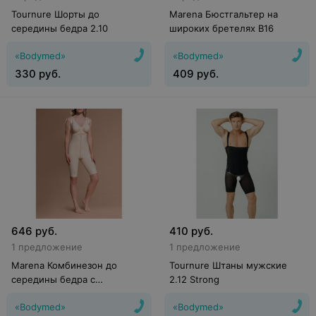
Tournure Шорты до
Marena Бюстгальтер на
середины бедра 2.10
широких бретелях B16
«Bodymed»
«Bodymed»
330
руб.
409
руб.
646
руб.
410
руб.
1 предложение
1 предложение
Marena Комбинезон до
Tournure Штаны мужские
середины бедра с
2.12 Strong
отверстием для ягодиц FBOS
«Bodymed»
«Bodymed»