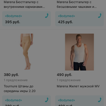
Marena Бюстгальтер с
Marena Бюстгальтер с
внутренними карманами
бесшовными чашками и
B16P
вшитой лентой B15
«Bodymed»
«Bodymed»
395
руб.
425
руб.
380
руб.
490
руб.
1 предложение
1 предложение
Tournure Штаны до
Marena Жилет мужской MV
середины икры 2.20
«Bodymed»
«Bodymed»