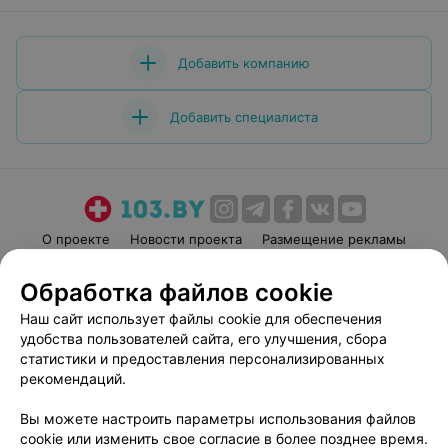
Добавить компанию
Добавить специалиста
О проекте
Новости проекта
Размещение рекламы
Медицинский маркетинг
Публичный договор
Обработка файлов cookie
Пользовательское соглашение
Способы оплаты
Наш сайт использует файлы cookie для обеспечения
Вакансии
Партнеры
удобства пользователей сайта, его улучшения, сбора
Написать руководителю 103.by
статистики и предоставления персонализированных
рекомендаций.
Написать в поддержку
Персональные настройки cookie
Вы можете настроить параметры использования файлов
Обработка персональных данных
cookie или изменить свое согласие в более позднее время.