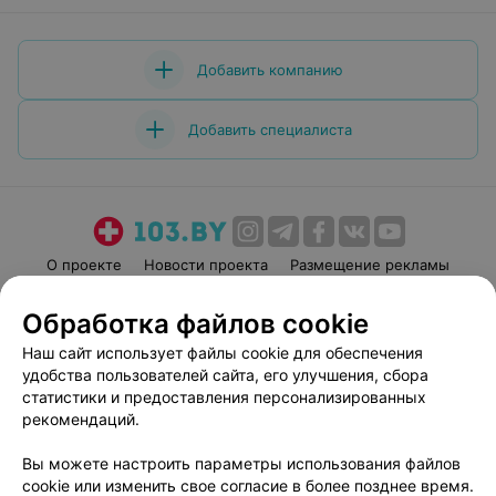
Добавить компанию
Добавить специалиста
О проекте
Новости проекта
Размещение рекламы
Медицинский маркетинг
Публичный договор
Обработка файлов cookie
Пользовательское соглашение
Способы оплаты
Наш сайт использует файлы cookie для обеспечения
Вакансии
Партнеры
удобства пользователей сайта, его улучшения, сбора
Написать руководителю 103.by
статистики и предоставления персонализированных
рекомендаций.
Написать в поддержку
Персональные настройки cookie
Вы можете настроить параметры использования файлов
Обработка персональных данных
cookie или изменить свое согласие в более позднее время.