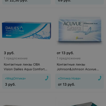
от
22,50
руб.
69
руб.
3
руб.
от
13
руб.
1 предложение
1 предложение
Контактные линзы CIBA
Контактные линзы
Vision Dailies Aqua Comfort
Johnson&Johnson Acuvue
Plus
Oasys with Hydraclear Plus (6
«МедОптика»
«Оптика Нова»
линз)
3
руб.
от
13
руб.