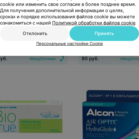
cookie или изменить свое согласие в более позднее время.
Для получения дополнительной информации о целях,
сроках и порядке использования файлов cookie вы можете
уб.
90
руб.
ознакомиться с нашей
Политикой обработки файлов cookie
дложение
1 предложение
Отклонить
Принять
ктные линзы CIBA Vision Air
Контактные линзы Dailies (
Персональные настройки Cookie
 plus HydraGlyde
AquaComfort PLUS (30 лин
уб.
90
руб.
«МедОптика»
«МедОпт
инз
:
Непрерывного
Тип линз
:
Дневные
Срок но
ия
Срок ношения
:
30 дней
день
Оптическая сила
:
Шаг 0