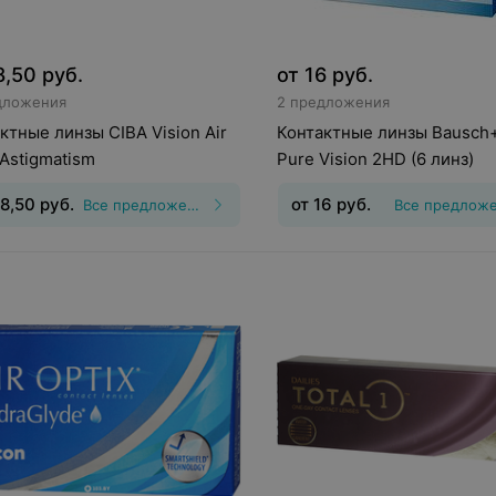
8,50
руб.
от
16
руб.
дложения
2 предложения
ктные линзы CIBA Vision Air
Контактные линзы Bausch
 Astigmatism
Pure Vision 2HD (6 линз)
8,50
руб.
от
16
руб.
Все предложения
Все предлож
инз
:
Торические
Тип линз
:
Непрерывного
гматические)
Срок ношения
:
30
ношения
Срок ношения
:
30
Оптическая сила
:
Шаг 0,5
дней
Оптическая сила
:
Шаг 0
0,5