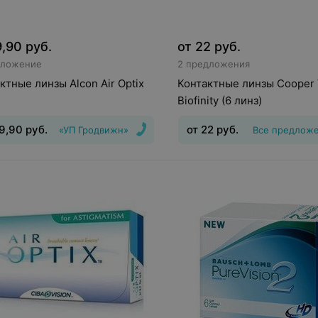
9,90
руб.
от
22
руб.
дложение
2 предложения
ктные линзы Alcon Air Optix
Контактные линзы Cooper 
Biofinity (6 линз)
9,90
руб.
от
22
руб.
«УП Гродвижн»
Все предлож
инз
:
Непрерывного
Тип линз
:
Дневные
Срок но
ия
Срок ношения
:
30
дней
Оптическая сила
:
Шаг 0
Оптическая сила
:
Шаг 0,5, Шаг
0,5