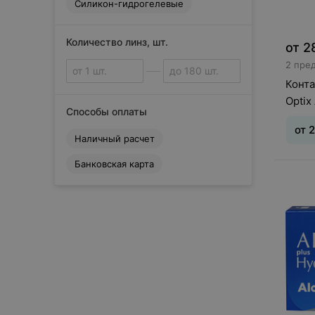
Силикон-гидрогелевые
O
OKVision
S
Количество линз, шт.
от
2
Sauflon
2 пре
Svetlinz
Конта
V
Optix
Способы оплаты
VizoTeque
К
от
2
Наличный расчет
Конкор
О
Банковская карта
Тип л
Офтальмикс
(асти
дней
Сбросить