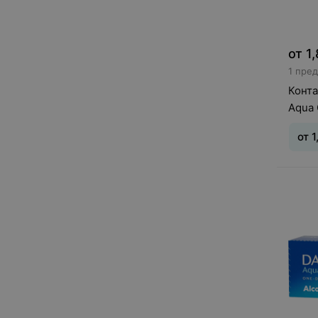
от
1
1 пре
Конта
Aqua 
от
1
Тип л
день
0,5