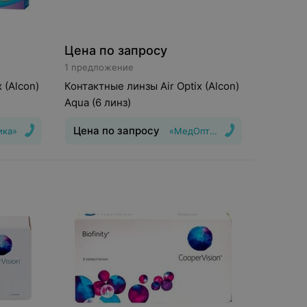
Цена по запросу
1 предложение
 (Alcon)
Контактные линзы Air Optix (Alcon)
Aqua (6 линз)
Цена по запросу
ика»
«МедОптика»
шения
:
30
Тип линз
:
Дневные
Срок ношения
:
30
дней