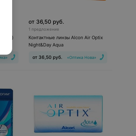
от
36,50
руб.
1 предложение
Alcon)
Контактные линзы Alcon Air Optix
з)
Night&Day Aqua
от
36,50
руб.
ика»
«Оптика Нова»
шения
:
1
Срок ношения
:
30 дней
Оптическая
,25
сила
:
Шаг 0,25, Шаг 0,5