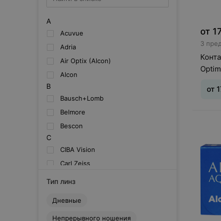
A
от
1
Acuvue
3 пре
Adria
Конт
Air Optix (Alcon)
Optim
Alcon
B
от
1
Bausch+Lomb
Belmore
Тип л
Bescon
месяц
Шаг 0,
C
CIBA Vision
Carl Zeiss
Clearlab
Тип линз
Cooper Vision
Дневные
D
Dailies (Alcon)
Непрерывного ношения