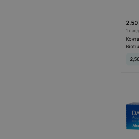
2,50
1 пре
Конт
Biotr
2,5
Тип л
день