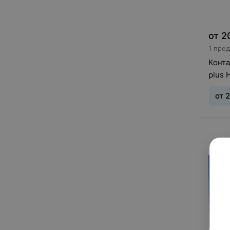
от
2
1 пре
Конта
plus 
от
Тип л
ношен