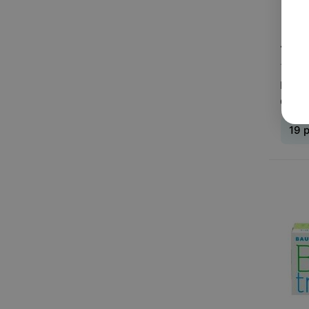
19
р
1 пре
Конта
Optix
19
р
Тип л
ношен