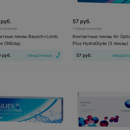
руб.
57
руб.
дложение
1 предложение
актные линзы Bausch+Lomb
Контактные линзы Air Optix
ue ONEday
Plus HydraGlyde (3 линзы)
0
руб.
57
руб.
«МедОптика»
«МедОпт
инз
:
Дневные
Срок ношения
:
1
Тип линз
:
Дневные
Срок но
дней