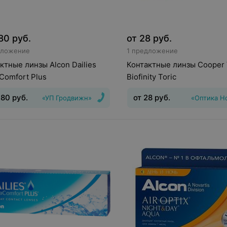
,80
руб.
от
28
руб.
дложение
1 предложение
ктные линзы Alcon Dailies
Контактные линзы Cooper 
Comfort Plus
Biofinity Toric
,80
руб.
от
28
руб.
«УП Гродвижн»
«Оптика Н
инз
:
Дневные
Срок ношения
:
1
Тип линз
:
Торические
Оптическая сила
:
Шаг 0,25, Шаг
(астигматические)
Срок нош
дней
Оптическая сила
:
Шаг 0