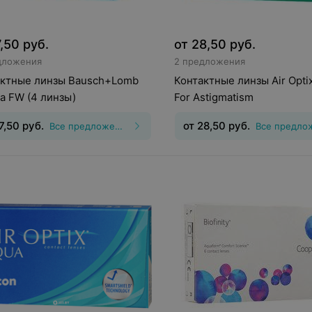
7,50
руб.
от
28,50
руб.
дложения
2 предложения
актные линзы Bausch+Lomb
Контактные линзы Air Optix
a FW (4 линзы)
For Astigmatism
7,50
руб.
от
28,50
руб.
Все предложения
инз
:
Дневные
Срок ношения
:
3
Тип линз
:
Торические
а
Оптическая сила
:
Шаг 0,25,
(астигматические)
Срок нош
5
дней
Оптическая сила
:
Шаг 0