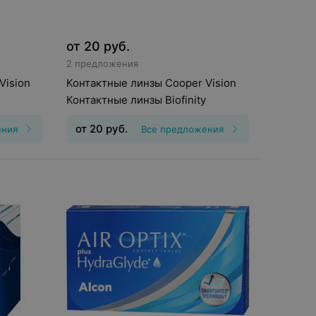
от
20
руб.
2 предложения
Vision
Контактные линзы Cooper Vision
Контактные линзы Biofinity
от
20
руб.
ения
Все предложения
шения
:
30
Тип линз
:
Непрерывного ношения,
,25, Шаг
Дневные
Срок ношения
:
30
дней
Оптическая сила
:
Шаг 0,25