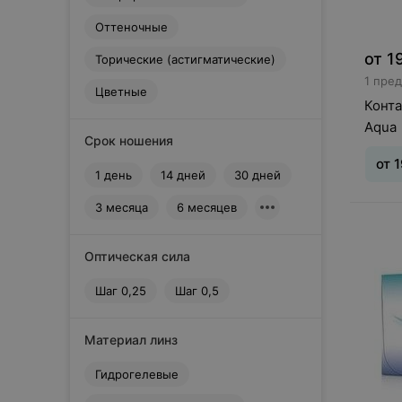
Dreamcon
Оттеночные
E
EOS
от
1
Торические (астигматические)
1 пре
EyeMed Technologies
Цветные
G
Конта
Gelflex
Aqua
Срок ношения
H
от
1
Horien
1 день
14 дней
30 дней
I
3 месяца
6 месяцев
Interojo
Тип л
J
ношен
дней
Johnson&Johnson
Оптическая сила
0,25
M
Шаг 0,25
Шаг 0,5
Maxima
Maxima Optics
Материал линз
Menicon
N
Гидрогелевые
Neo Vision