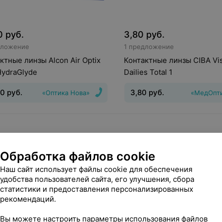
0
руб.
3,80
руб.
дложение
1 предложение
ктные линзы Alcon Air Optix
Контактные линзы CIBA Vi
HydraGlyde
Dailies Total 1
20
руб.
3,80
руб.
«Оптика Нова»
«МедОпт
инз
:
Непрерывного
Тип линз
:
Дневные
Срок но
ия
Срок ношения
:
30 дней
день
Оптическая сила
:
Шаг 0
0,5
Обработка файлов cookie
Наш сайт использует файлы cookie для обеспечения
удобства пользователей сайта, его улучшения, сбора
статистики и предоставления персонализированных
рекомендаций.
Вы можете настроить параметры использования файлов