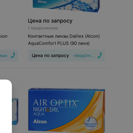
Цена по запросу
1 предложение
sion
Контактные линзы Dailies (Alcon)
AquaComfort PLUS (90 линз)
Цена по запросу
ика»
«МедОптика»
шения
:
1
Тип линз
:
Дневные
Срок ношения
:
1
,25, Шаг
день