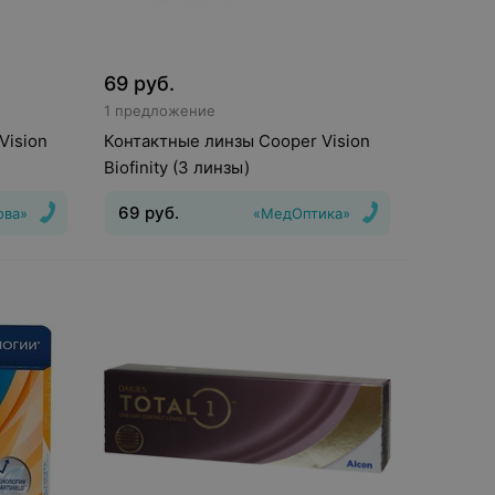
69
руб.
1 предложение
Vision
Контактные линзы Cooper Vision
Biofinity (3 линзы)
69
руб.
ова»
«МедОптика»
Тип линз
:
Дневные
Срок ношения
:
30
ения
:
30
дней
Оптическая сила
:
Шаг 0,5
,5