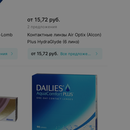
от
15,72
руб.
2 предложения
+Lomb
Контактные линзы Air Optix (Alcon)
Plus HydraGlyde (6 линз)
от
15,72
руб.
ения
Все предложения
Тип линз
:
Дневные
Срок ношения
:
30
дней
,25, Шаг