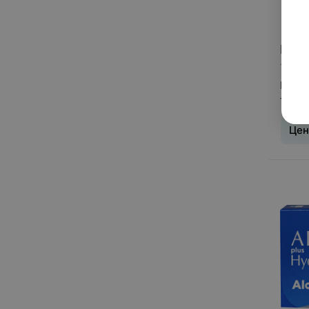
Цена
1 пре
Конта
Total1
Цен
Тип л
день