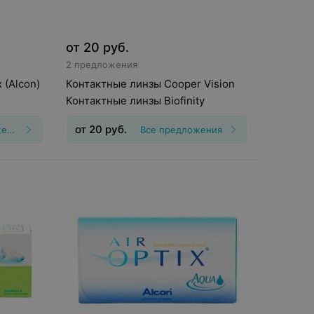
от
20
руб.
2 предложения
 (Alcon)
Контактные линзы Cooper Vision
Контактные линзы Biofinity
от
20
руб.
Все предложения
Все предложения
шения
:
30
Тип линз
:
Непрерывного ношения,
Дневные
Срок ношения
:
30
дней
Оптическая сила
:
Шаг 0,25