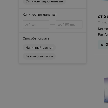
Силикон-гидрогелевые
O
OKVision
S
Количество линз, шт.
от
2
Sauflon
2 пре
Svetlinz
Конта
V
For A
Способы оплаты
VizoTeque
К
от
2
Наличный расчет
Конкор
О
Банковская карта
Тип л
Офтальмикс
(асти
дней
Сбросить