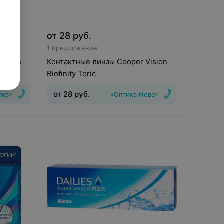
от
28
руб.
1 предложение
Vision
Контактные линзы Cooper Vision
Biofinity Toric
от
28
руб.
ика»
«Оптика Нова»
шения
:
6
Тип линз
:
Торические
,5
(астигматические)
Срок ношения
:
30
дней
Оптическая сила
:
Шаг 0,5