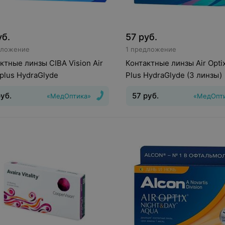
уб.
57
руб.
дложение
1 предложение
ктные линзы CIBA Vision Air
Контактные линзы Air Optix
 plus HydraGlyde
Plus HydraGlyde (3 линзы)
уб.
57
руб.
«МедОптика»
«МедОпт
инз
:
Непрерывного
Тип линз
:
Дневные
Срок но
ия
Срок ношения
:
30 дней
дней