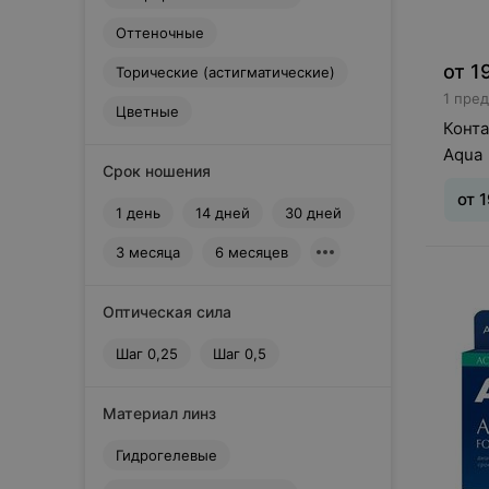
Dreamcon
Оттеночные
E
EOS
от
1
Торические (астигматические)
1 пре
EyeMed Technologies
Цветные
G
Конта
Gelflex
Aqua
Срок ношения
H
от
1
Horien
1 день
14 дней
30 дней
I
3 месяца
6 месяцев
Interojo
Тип л
J
ношен
дней
Johnson&Johnson
Оптическая сила
0,25
M
Шаг 0,25
Шаг 0,5
Maxima
Maxima Optics
Материал линз
Menicon
N
Гидрогелевые
Neo Vision