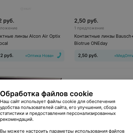
2
руб.
2,50
руб.
дложение
1 предложение
ктные линзы Alcon Air Optix
Контактные линзы Bausch
ocal
Biotrue ONEday
32
руб.
2,50
руб.
«Оптика Нова»
«МедОпт
инз
:
Дневные
Срок ношения
:
30
Тип линз
:
Дневные
Срок но
день
Обработка файлов cookie
Наш сайт использует файлы cookie для обеспечения
удобства пользователей сайта, его улучшения, сбора
статистики и предоставления персонализированных
рекомендаций.
Вы можете настроить параметры использования файлов