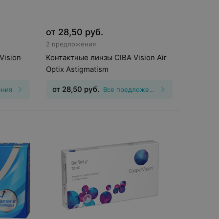
от
28,50
руб.
2 предложения
Vision
Контактные линзы CIBA Vision Air
Optix Astigmatism
от
28,50
руб.
ения
Все предложения
шения
:
30
Тип линз
:
Торические
,25, Шаг
(астигматические)
Срок ношения
:
30
дней
Оптическая сила
:
Шаг 0,5