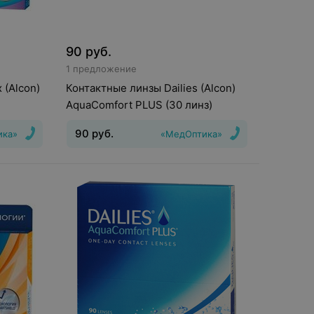
90
руб.
1 предложение
 (Alcon)
Контактные линзы Dailies (Alcon)
AquaComfort PLUS (30 линз)
90
руб.
ика»
«МедОптика»
шения
:
30
Тип линз
:
Дневные
Срок ношения
:
1
день
Оптическая сила
:
Шаг 0,25