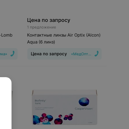
Цена по запросу
1 предложение
+Lomb
Контактные линзы Air Optix (Alcon)
Aqua (6 линз)
Цена по запросу
ика»
«МедОптика»
шения
:
1
Тип линз
:
Дневные
Срок ношения
:
30
дней