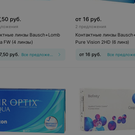
7,50
руб.
от
16
руб.
дложения
2 предложения
актные линзы Bausch+Lomb
Контактные линзы Bausch
a FW (4 линзы)
Pure Vision 2HD (6 линз)
7,50
руб.
от
16
руб.
Все предложения
Все предлож
инз
:
Дневные
Срок ношения
:
3
Тип линз
:
Непрерывного
а
Оптическая сила
:
Шаг 0,25,
ношения
Срок ношения
:
30
5
дней
Оптическая сила
:
Шаг 0
0,5