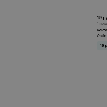
19
р
1 пре
Конта
Optix
19
р
Тип л
ношен