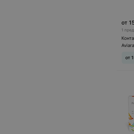
от
1
1 пре
Конта
Aviara
от
1
Срок 
сила
: