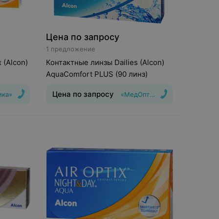
Цена по запросу
1 предложение
 (Alcon)
Контактные линзы Dailies (Alcon)
AquaComfort PLUS (90 линз)
Цена по запросу
ика»
«МедОптика»
шения
:
30
Тип линз
:
Дневные
Срок ношения
:
1
день