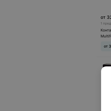
от
3
1 пре
Конта
Multif
от
Тип л
дней