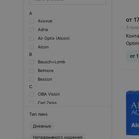
A
от
1
Acuvue
3 пре
Adria
Конт
Air Optix (Alcon)
Optim
Alcon
B
от
1
Bausch+Lomb
Belmore
Тип л
Bescon
месяц
Шаг 0,
C
CIBA Vision
Carl Zeiss
Clearlab
Тип линз
Cooper Vision
Дневные
D
Dailies (Alcon)
Непрерывного ношения