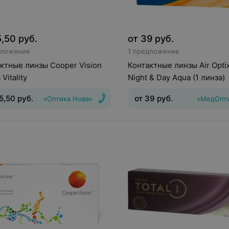
5,50
руб.
от
39
руб.
дложение
1 предложение
ктные линзы Cooper Vision
Контактные линзы Air Optix
 Vitality
Night & Day Aqua (1 линза)
5,50
руб.
от
39
руб.
«Оптика Нова»
«МедОпт
ношения
:
14 дней
Оптическая
Тип линз
:
Дневные
Срок но
Шаг 0,25
дней