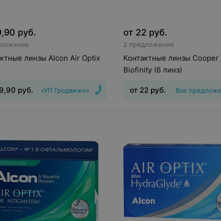
9,90
руб.
от
22
руб.
дложение
2 предложения
ктные линзы Alcon Air Optix
Контактные линзы Cooper 
Biofinity (6 линз)
9,90
руб.
от
22
руб.
«УП Гродвижн»
Все предлож
инз
:
Непрерывного
Тип линз
:
Дневные
Срок но
ия
Срок ношения
:
30
дней
Оптическая сила
:
Шаг 0
Оптическая сила
:
Шаг 0,5, Шаг
0,5