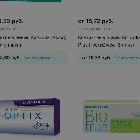
8,50
руб.
от
15,72
руб.
дложения
2 предложения
ктные линзы Air Optix (Alcon)
Контактные линзы Air Optix
stigmatism
Plus HydraGlyde (6 линз)
8,50
руб.
от
15,72
руб.
Все предложения
инз
:
Торические
Тип линз
:
Дневные
Срок но
гматические)
Срок ношения
:
30
дней
Оптическая сила
:
Шаг 0,25