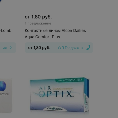
от
1,80
руб.
1 предложение
+Lomb
Контактные линзы Alcon Dailies
Aqua Comfort Plus
от
1,80
руб.
ения
«УП Гродвижн»
Тип линз
:
Дневные
Срок ношения
:
1
день
Оптическая сила
:
Шаг 0,25, Шаг
,25, Шаг
0,5