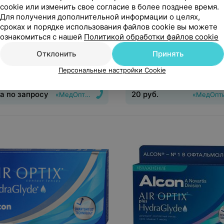
cookie или изменить свое согласие в более позднее время.
Для получения дополнительной информации о целях,
сроках и порядке использования файлов cookie вы можете
 по запросу
20
руб.
ознакомиться с нашей
Политикой обработки файлов cookie
дложение
1 предложение
Отклонить
Принять
ктные линзы Dailies (Alcon)
Контактные линзы Cooper 
Персональные настройки Cookie
 (90 линз)
Biofinity XR
а по запросу
20
руб.
«МедОптика»
«МедОпт
инз
:
Дневные
Срок ношения
:
1
Тип линз
:
Дневные
Срок но
Оптическая сила
:
Шаг 0,25
дней
Оптическая сила
:
Шаг 0