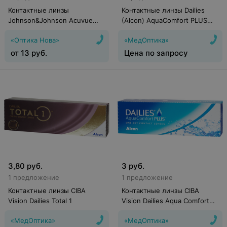
Контактные линзы
Контактные линзы Dailies
Johnson&Johnson Acuvue
(Alcon) AquaComfort PLUS
Oasys with Hydraclear Plus (6
(90 линз)
«Оптика Нова»
«МедОптика»
линз)
от
13
руб.
Цена по запросу
3,80
руб.
3
руб.
1 предложение
1 предложение
Контактные линзы CIBA
Контактные линзы CIBA
Vision Dailies Total 1
Vision Dailies Aqua Comfort
Plus
«МедОптика»
«МедОптика»