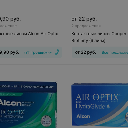
9,90
руб.
от
22
руб.
дложение
2 предложения
ктные линзы Alcon Air Optix
Контактные линзы Cooper 
Biofinity (6 линз)
9,90
руб.
от
22
руб.
«УП Гродвижн»
Все предлож
инз
:
Непрерывного
Тип линз
:
Дневные
Срок но
ия
Срок ношения
:
30
дней
Оптическая сила
:
Шаг 0
Оптическая сила
:
Шаг 0,5, Шаг
0,5