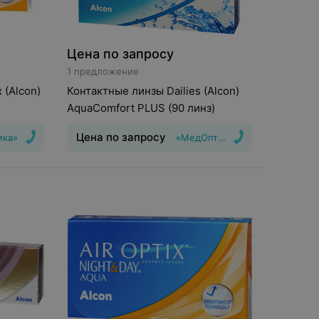
Цена по запросу
1 предложение
 (Alcon)
Контактные линзы Dailies (Alcon)
AquaComfort PLUS (90 линз)
Цена по запросу
ика»
«МедОптика»
шения
:
30
Тип линз
:
Дневные
Срок ношения
:
1
день