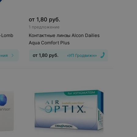
от
1,80
руб.
1 предложение
+Lomb
Контактные линзы Alcon Dailies
Aqua Comfort Plus
от
1,80
руб.
ения
«УП Гродвижн»
Тип линз
:
Дневные
Срок ношения
:
1
день
Оптическая сила
:
Шаг 0,25, Шаг
,25, Шаг
0,5