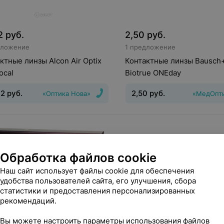
2
руб.
2,50
руб.
дложение
1 предложение
ктные линзы Alcon Air Optix
Контактные линзы Bausch
ocal
Biotrue ONEday
32
руб.
2,50
руб.
«Оптика Нова»
«МедОпт
инз
:
Дневные
Срок ношения
:
30
Тип линз
:
Дневные
Срок но
день
Обработка файлов cookie
Наш сайт использует файлы cookie для обеспечения
удобства пользователей сайта, его улучшения, сбора
статистики и предоставления персонализированных
рекомендаций.
Вы можете настроить параметры использования файлов