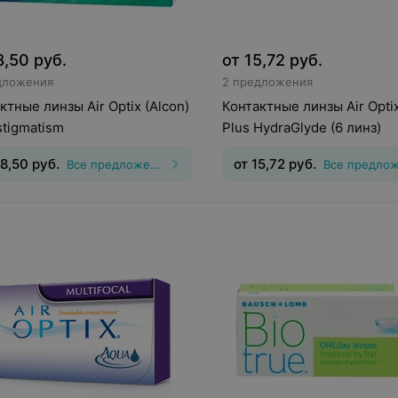
8,50
руб.
от
15,72
руб.
дложения
2 предложения
ктные линзы Air Optix (Alcon)
Контактные линзы Air Optix
stigmatism
Plus HydraGlyde (6 линз)
8,50
руб.
от
15,72
руб.
Все предложения
инз
:
Торические
Тип линз
:
Дневные
Срок но
гматические)
Срок ношения
:
30
дней
Оптическая сила
:
Шаг 0,25