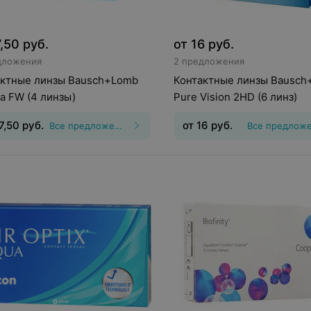
7,50
руб.
от
16
руб.
дложения
2 предложения
актные линзы Bausch+Lomb
Контактные линзы Bausch
a FW (4 линзы)
Pure Vision 2HD (6 линз)
7,50
руб.
от
16
руб.
Все предложения
Все предлож
инз
:
Дневные
Срок ношения
:
3
Тип линз
:
Непрерывного
а
Оптическая сила
:
Шаг 0,25,
ношения
Срок ношения
:
30
5
дней
Оптическая сила
:
Шаг 0
0,5