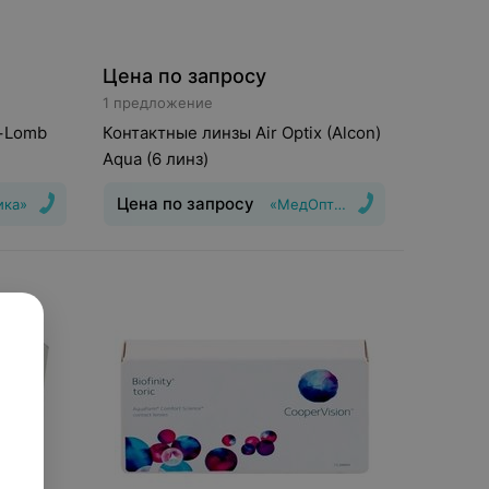
Цена по запросу
1 предложение
+Lomb
Контактные линзы Air Optix (Alcon)
Aqua (6 линз)
Цена по запросу
ика»
«МедОптика»
шения
:
1
Тип линз
:
Дневные
Срок ношения
:
30
дней