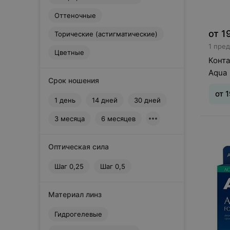
Dreamcon
Оттеночные
E
EOS
от
1
Торические (астигматические)
1 пре
EyeMed Technologies
Цветные
G
Конта
Gelflex
Aqua
Срок ношения
H
от
1
Horien
1 день
14 дней
30 дней
I
3 месяца
6 месяцев
Interojo
Тип л
J
ношен
дней
Johnson&Johnson
Оптическая сила
0,25
M
Шаг 0,25
Шаг 0,5
Maxima
Maxima Optics
Материал линз
Menicon
N
Гидрогелевые
Neo Vision