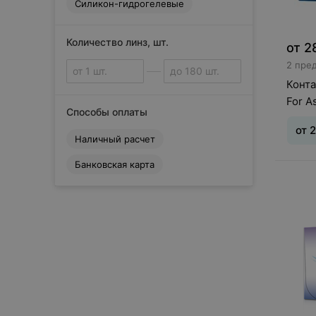
Силикон-гидрогелевые
O
OKVision
S
Количество линз, шт.
от
2
Sauflon
2 пре
Svetlinz
Конта
V
For A
Способы оплаты
VizoTeque
К
от
2
Наличный расчет
Конкор
О
Банковская карта
Тип л
Офтальмикс
(асти
дней
Сбросить