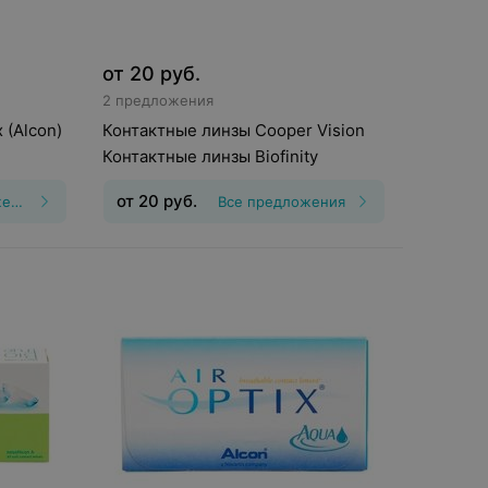
от
20
руб.
2 предложения
 (Alcon)
Контактные линзы Cooper Vision
Контактные линзы Biofinity
от
20
руб.
Все предложения
Все предложения
шения
:
30
Тип линз
:
Непрерывного ношения,
Дневные
Срок ношения
:
30
дней
Оптическая сила
:
Шаг 0,25