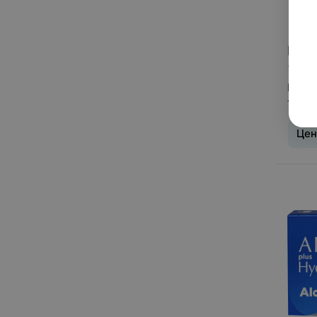
Цена
1 пре
Конта
Total1
Цен
Тип л
день