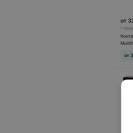
от
3
1 пре
Конта
Multif
от
Тип л
дней