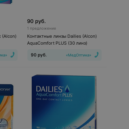
90
руб.
1 предложение
 (Alcon)
Контактные линзы Dailies (Alcon)
AquaComfort PLUS (30 линз)
90
руб.
ика»
«МедОптика»
шения
:
30
Тип линз
:
Дневные
Срок ношения
:
1
день
Оптическая сила
:
Шаг 0,25