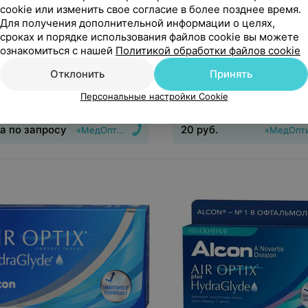
cookie или изменить свое согласие в более позднее время.
Для получения дополнительной информации о целях,
сроках и порядке использования файлов cookie вы можете
 по запросу
20
руб.
ознакомиться с нашей
Политикой обработки файлов cookie
дложение
1 предложение
Отклонить
Принять
ктные линзы Dailies (Alcon)
Контактные линзы Cooper 
Персональные настройки Cookie
 (90 линз)
Biofinity XR
а по запросу
20
руб.
«МедОптика»
«МедОпт
инз
:
Дневные
Срок ношения
:
1
Тип линз
:
Дневные
Срок но
Оптическая сила
:
Шаг 0,25
дней
Оптическая сила
:
Шаг 0