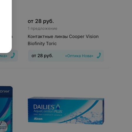
от
28
руб.
1 предложение
Vision
Контактные линзы Cooper Vision
Biofinity Toric
от
28
руб.
ика»
«Оптика Нова»
шения
:
6
Тип линз
:
Торические
,5
(астигматические)
Срок ношения
:
30
дней
Оптическая сила
:
Шаг 0,5