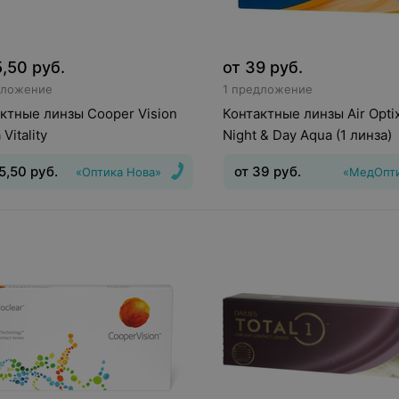
5,50
руб.
от
39
руб.
дложение
1 предложение
ктные линзы Cooper Vision
Контактные линзы Air Optix
 Vitality
Night & Day Aqua (1 линза)
5,50
руб.
от
39
руб.
«Оптика Нова»
«МедОпт
ношения
:
14 дней
Оптическая
Тип линз
:
Дневные
Срок но
Шаг 0,25
дней