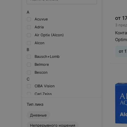
A
от
1
Acuvue
3 пре
Adria
Конт
Air Optix (Alcon)
Optim
Alcon
B
от
1
Bausch+Lomb
Belmore
Тип л
Bescon
месяц
Шаг 0,
C
CIBA Vision
Carl Zeiss
Clearlab
Тип линз
Cooper Vision
Дневные
D
Dailies (Alcon)
Непрерывного ношения