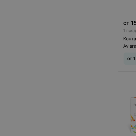
от
1
1 пре
Конта
Aviara
от
1
Срок 
сила
: