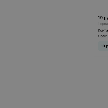
19
р
1 пре
Конта
Optix
19
р
Тип л
ношен