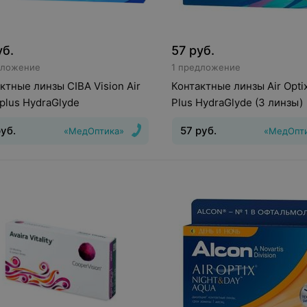
уб.
57
руб.
дложение
1 предложение
ктные линзы CIBA Vision Air
Контактные линзы Air Optix
 plus HydraGlyde
Plus HydraGlyde (3 линзы)
уб.
57
руб.
«МедОптика»
«МедОпт
инз
:
Непрерывного
Тип линз
:
Дневные
Срок но
ия
Срок ношения
:
30 дней
дней