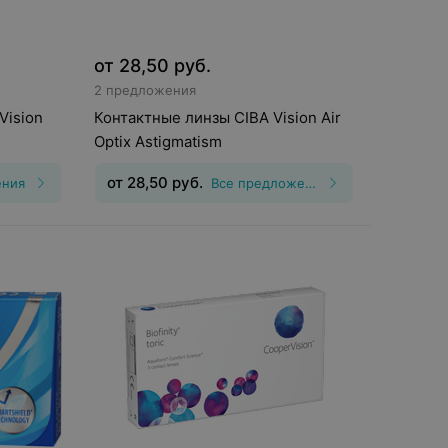
от
28,50
руб.
2 предложения
Vision
Контактные линзы CIBA Vision Air
Optix Astigmatism
от
28,50
руб.
ения
Все предложения
шения
:
30
Тип линз
:
Торические
,25, Шаг
(астигматические)
Срок ношения
:
30
дней
Оптическая сила
:
Шаг 0,5