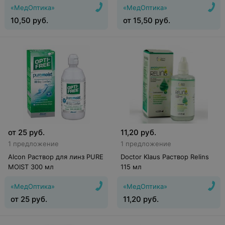
«МедОптика»
«МедОптика»
10,50
руб.
от
15,50
руб.
от
25
руб.
11,20
руб.
1 предложение
1 предложение
Alcon Раствор для линз PURE
Doctor Klaus Раствор Relins
MОIST 300 мл
115 мл
«МедОптика»
«МедОптика»
от
25
руб.
11,20
руб.