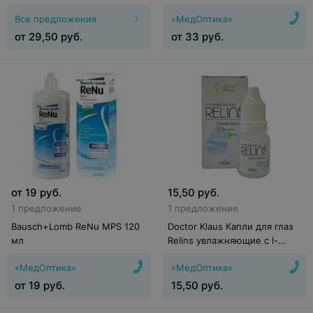
Все предложения
«МедОптика»
от
29,50
руб.
от
33
руб.
от
19
руб.
15,50
руб.
1 предложение
1 предложение
Bausch+Lomb ReNu MPS 120
Doctor Klaus Капли для глаз
мл
Relins увлажняющие с l-
карнитином и l-ментолом, 10
«МедОптика»
«МедОптика»
мл
от
19
руб.
15,50
руб.