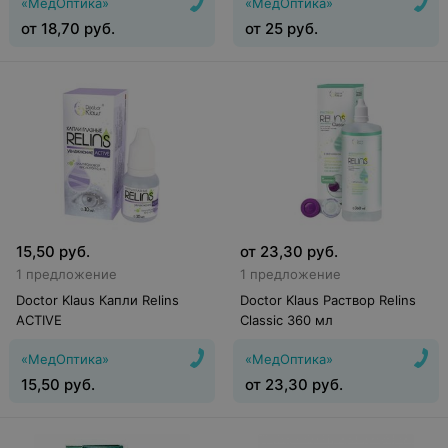
«МедОптика»
«МедОптика»
от
18,70
руб.
от
25
руб.
15,50
руб.
от
23,30
руб.
1 предложение
1 предложение
Doctor Klaus Капли Relins
Doctor Klaus Раствор Relins
ACTIVE
Classic 360 мл
«МедОптика»
«МедОптика»
15,50
руб.
от
23,30
руб.