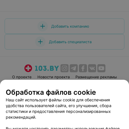
Добавить компанию
Добавить специалиста
О проекте
Новости проекта
Размещение рекламы
Медицинский маркетинг
Публичный договор
Обработка файлов cookie
Пользовательское соглашение
Способы оплаты
Наш сайт использует файлы cookie для обеспечения
Вакансии
Партнеры
удобства пользователей сайта, его улучшения, сбора
Написать руководителю 103.by
статистики и предоставления персонализированных
рекомендаций.
Написать в поддержку
Персональные настройки cookie
Вы можете настроить параметры использования файлов