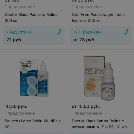
1 предложение
1 предложение
Doctor Klaus Раствор Relins
Opti Free Раствор для линз
360 мл
Express 355 мл
«МедОптика»
«УП Гродвижн»
22
руб.
от
23
руб.
10,50
руб.
от
15,50
руб.
1 предложение
1 предложение
Bausch+Lomb ReNu MultiPlus
Doctor Klaus Капли Relins с
60
витаминами A, Е и B6, 10 мл