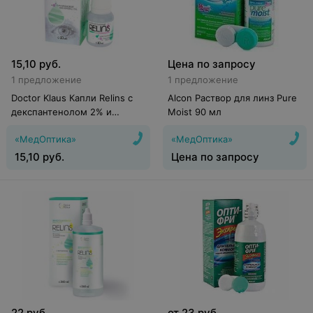
15,10
руб.
Цена по запросу
1 предложение
1 предложение
Doctor Klaus Капли Relins с
Alcon Раствор для линз Pure
декспантенолом 2% и
Moist 90 мл
гиалуроновой кислотой
«МедОптика»
«МедОптика»
0,15%
15,10
руб.
Цена по запросу
22
руб.
от
23
руб.