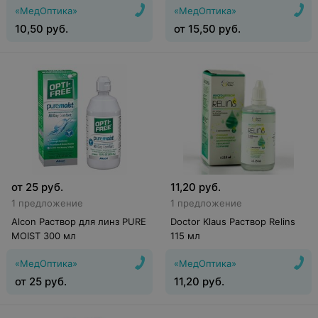
«МедОптика»
«МедОптика»
10,50
руб.
от
15,50
руб.
от
25
руб.
11,20
руб.
1 предложение
1 предложение
Alcon Раствор для линз PURE
Doctor Klaus Раствор Relins
MОIST 300 мл
115 мл
«МедОптика»
«МедОптика»
от
25
руб.
11,20
руб.