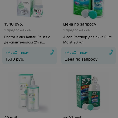
15,10
руб.
Цена по запросу
1 предложение
1 предложение
Doctor Klaus Капли Relins с
Alcon Раствор для линз Pure
декспантенолом 2% и
Moist 90 мл
гиалуроновой кислотой
«МедОптика»
«МедОптика»
0,15%
15,10
руб.
Цена по запросу
22
руб.
от
23
руб.