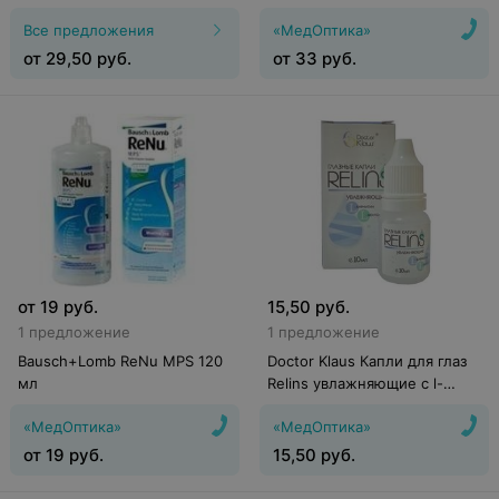
Все предложения
«МедОптика»
от
29,50
руб.
от
33
руб.
от
19
руб.
15,50
руб.
1 предложение
1 предложение
Bausch+Lomb ReNu MPS 120
Doctor Klaus Капли для глаз
мл
Relins увлажняющие с l-
карнитином и l-ментолом, 10
«МедОптика»
«МедОптика»
мл
от
19
руб.
15,50
руб.