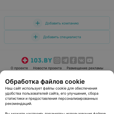
Добавить компанию
Добавить специалиста
О проекте
Новости проекта
Размещение рекламы
Медицинский маркетинг
Публичный договор
Обработка файлов cookie
Пользовательское соглашение
Способы оплаты
Наш сайт использует файлы cookie для обеспечения
Вакансии
Партнеры
удобства пользователей сайта, его улучшения, сбора
Написать руководителю 103.by
статистики и предоставления персонализированных
рекомендаций.
Написать в поддержку
Персональные настройки cookie
Вы можете настроить параметры использования файлов