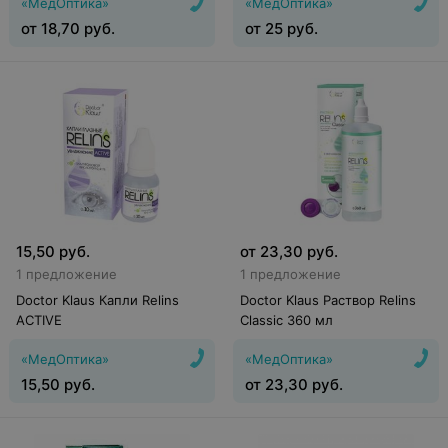
«МедОптика»
«МедОптика»
от
18,70
руб.
от
25
руб.
15,50
руб.
от
23,30
руб.
1 предложение
1 предложение
Doctor Klaus Капли Relins
Doctor Klaus Раствор Relins
ACTIVE
Classic 360 мл
«МедОптика»
«МедОптика»
15,50
руб.
от
23,30
руб.