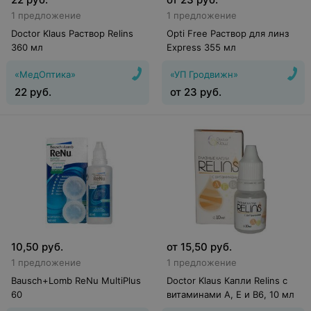
1 предложение
1 предложение
Doctor Klaus Раствор Relins
Opti Free Раствор для линз
360 мл
Express 355 мл
«МедОптика»
«УП Гродвижн»
22
руб.
от
23
руб.
10,50
руб.
от
15,50
руб.
1 предложение
1 предложение
Bausch+Lomb ReNu MultiPlus
Doctor Klaus Капли Relins с
60
витаминами A, Е и B6, 10 мл