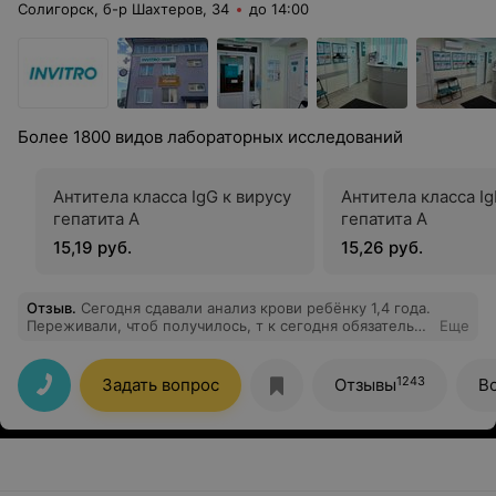
Солигорск, б-р Шахтеров, 34
до 14:00
Более 1800 видов лабораторных исследований
Антитела класса IgG к вирусу
Антитела класса Ig
гепатита А
гепатита А
15,19 руб.
15,26 руб.
Отзыв
.
Сегодня сдавали анализ крови ребёнку 1,4 года.
Переживали, чтоб получилось, т к сегодня обязательно
Еще
надо было сдать. И к нашему удивлению ребёнок даже
не пискнул!! Спокойно зашли в кабинет, медсестра
сразу расположила его к себе, разговаривала)
1243
Задать вопрос
Отзывы
В
Девушка администратор тоже помогала нам,
показывала картинки на стенке, улыбалась ребёнку,
так что наш малыш даже и не понял, что у него брали
кровь) хотя когда сдавали в другом месте, то плакал! А
здесь даже держать сильно не пришлось!
Администратор все объяснила, подключила нас к