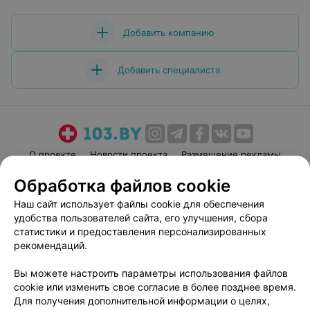
системе бонусов) Мы остались довольны!!! Яна,
Оксана, спасибо Вам за Вашу работу!!!)
Добавить компанию
Добавить специалиста
О проекте
Новости проекта
Размещение рекламы
Медицинский маркетинг
Публичный договор
Обработка файлов cookie
Пользовательское соглашение
Способы оплаты
Наш сайт использует файлы cookie для обеспечения
Вакансии
Партнеры
удобства пользователей сайта, его улучшения, сбора
статистики и предоставления персонализированных
Написать руководителю 103.by
рекомендаций.
Написать в поддержку
Персональные настройки cookie
Вы можете настроить параметры использования файлов
cookie или изменить свое согласие в более позднее время.
Обработка персональных данных
Для получения дополнительной информации о целях,