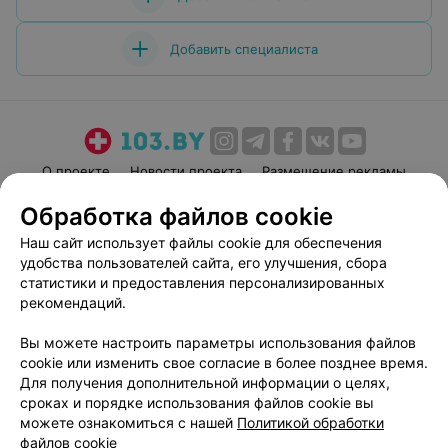
Добавить специалиста
О проекте
Новости проекта
Размещение рекламы
Медицинский маркетинг
Публичный договор
Обработка файлов cookie
Пользовательское соглашение
Способы оплаты
Наш сайт использует файлы cookie для обеспечения
Вакансии
Партнеры
удобства пользователей сайта, его улучшения, сбора
статистики и предоставления персонализированных
Написать руководителю 103.by
рекомендаций.
Написать в поддержку
Персональные настройки cookie
Вы можете настроить параметры использования файлов
cookie или изменить свое согласие в более позднее время.
Обработка персональных данных
Для получения дополнительной информации о целях,
сроках и порядке использования файлов cookie вы
можете ознакомиться с нашей
Политикой обработки
файлов cookie