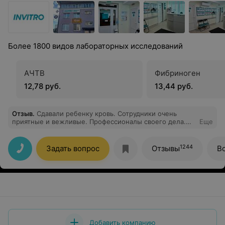
Более 1800 видов лабораторных исследований
АЧТВ
Фибриноген
12,78 руб.
13,44 руб.
Отзыв
.
Сдавали ребенку кровь. Сотрудники очень
приятные и вежливые. Профессионалы своего дела.
Еще
Ребёнок даже не понял, что ему взяли кровь. Спасибо
большое за вашу работу, однозначно рекомендую.
1244
Задать вопрос
Отзывы
В
Добавить компанию