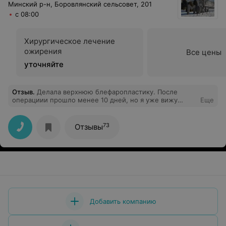
Минский р-н, Боровлянский сельсовет, 201
с 08:00
Хирургическое лечение
ожирения
Все цены
уточняйте
Отзыв
.
Делала верхнюю блефаропластику. После
операциии прошло менее 10 дней, но я уже вижу
Еще
результат, точнее результатище. Глаза прям открылись.
Все удивляются, как я изменилась. Фотографии скажут
сами за себя. Евгений Игоревич был на связи после
73
Отзывы
операции и интересовался процессом заживления. За
это отдельное спасибо!!!
Добавить компанию