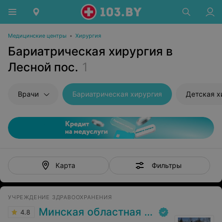
Медицинские центры
•
Хирургия
Бариатрическая хирургия в
Лесной пос.
1
Врачи
Бариатрическая хирургия
Детская х
Фильтры
Карта
УЧРЕЖДЕНИЕ ЗДРАВООХРАНЕНИЯ
Минская областная клиническая больница
4.8