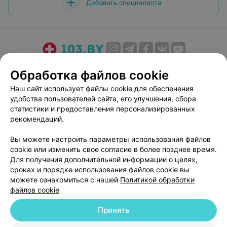
Добавить специалиста
О проекте
Новости проекта
Размещение рекламы
Обработка файлов cookie
Медицинский маркетинг
Публичный договор
Наш сайт использует файлы cookie для обеспечения
Пользовательское соглашение
Способы оплаты
удобства пользователей сайта, его улучшения, сбора
Вакансии
Партнеры
статистики и предоставления персонализированных
рекомендаций.
Написать руководителю 103.by
Написать в поддержку
Вы можете настроить параметры использования файлов
cookie или изменить свое согласие в более позднее время.
Персональные настройки cookie
Для получения дополнительной информации о целях,
Обработка персональных данных
сроках и порядке использования файлов cookie вы
можете ознакомиться с нашей
Политикой обработки
файлов cookie
Принять