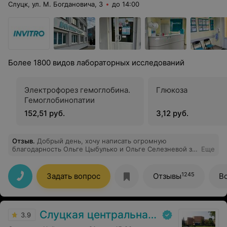
Слуцк, ул. М. Богдановича, 3
до 14:00
Более 1800 видов лабораторных исследований
Электрофорез гемоглобина.
Глюкоза
Гемоглобинопатии
152,51 руб.
3,12 руб.
Отзыв
.
Добрый день, хочу написать огромную
благодарность Ольге Цыбулько и Ольге Селезневой за
Еще
их чуткое отношение, профессионализм и понимание.
Уже несколько раз сдавала анализы в Инвитро, и
каждый раз, когда там были эти 2 замечательные
1245
Задать вопрос
Отзывы
В
девушки-все проходило очень замечательно. Они
встречают с улыбкой, а провожают с небольшими
советами, которые очень даже кстати.
Слуцкая центральная районная больница
3.9