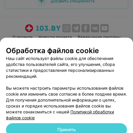
Добавить специалиста
О проекте
Новости проекта
Размещение рекламы
Медицинский маркетинг
Публичный договор
Обработка файлов cookie
Пользовательское соглашение
Способы оплаты
Наш сайт использует файлы cookie для обеспечения
Вакансии
Партнеры
удобства пользователей сайта, его улучшения, сбора
статистики и предоставления персонализированных
Написать руководителю 103.by
рекомендаций.
Написать в поддержку
Персональные настройки cookie
Вы можете настроить параметры использования файлов
cookie или изменить свое согласие в более позднее время.
Обработка персональных данных
Для получения дополнительной информации о целях,
сроках и порядке использования файлов cookie вы
можете ознакомиться с нашей
Политикой обработки
файлов cookie
Принять