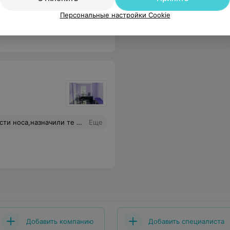
вич абсолютно верно установил причину боли - ею оказалась привычка работы за компьютером, которую я сама не замечала
Еще
Персональные настройки Cookie
рентген пазух,на снимке затемнения в пазухах. за что взяли деньги,за такую некомпетентность! Очень негативное отношение к таким врачам!
Еще
Добавить компанию
Добавить специалиста