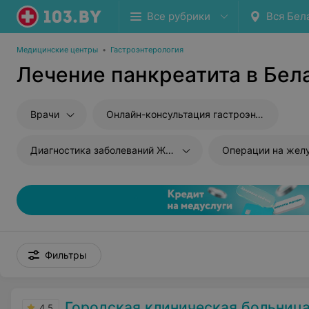
Все рубрики
Вся Бел
Медицинские центры
•
Гастроэнтерология
Лечение панкреатита в Бел
Врачи
Онлайн-консультация гастроэнтеролога
Диагностика заболеваний ЖКТ
Операции на желудке и 12
Фильтры
Городская клиническая больница скорой медици
4.5