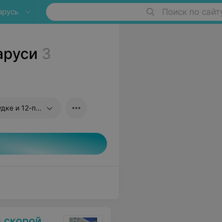
арусь
Поиск по сайт
аруси
3
-перстной кишке
нской помощи