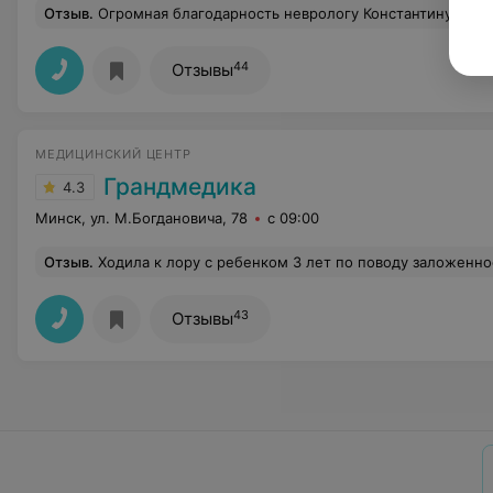
Отзыв
.
Огромная благодарность неврологу Константину Сергеевичу (Центр лечения боли) за быстрое и точное определение причины боли и проведенное лечение! Доктор, который не только диагностирует/консультирует, но и выполняет блокады. Причем по итогу диагностики Константин Сергее
44
Отзывы
МЕДИЦИНСКИЙ ЦЕНТР
Грандмедика
4.3
Минск, ул. М.Богдановича, 78
с 09:00
Отзыв
.
Ходила к лору с ребенком 3 лет по поводу заложенности носа,назначили те лекарства, которые я сама знала, я предупредила врача о наличии в носу гнойных выделений,на что она ответила,что этого не может быть. Лекарства закончились,а улучшений у ребенка нет, пошла к участковому лору,та обнаружила гнойные выделения и назначила 
43
Отзывы